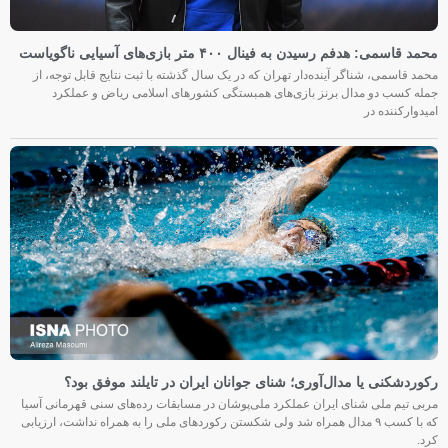
محمد قاسمی: هدفم رسیدن به فینال ۴۰۰ متر بازی‌های آسیایی ناگویاست
محمد قاسمی، شناگر آینده‌دار تهران که در یک سال گذشته با ثبت نتایج قابل توجه، از
جمله کسب دو مدال برنز بازی‌های همبستگی کشورهای اسلامی ریاض و عملکرد
امیدوارکننده در
رکوردشکنی یا مدال‌آوری؛ شنای جوانان ایران در تایلند موفق بود؟
مربی تیم ملی شنای ایران عملکرد ملی‌پوشان در مسابقات رده‌های سنی قهرمانی آسیا
که با کسب ۹ مدال همراه شد ولی شکستن رکوردهای ملی را به همراه نداشت، ارزیابی
کرد.