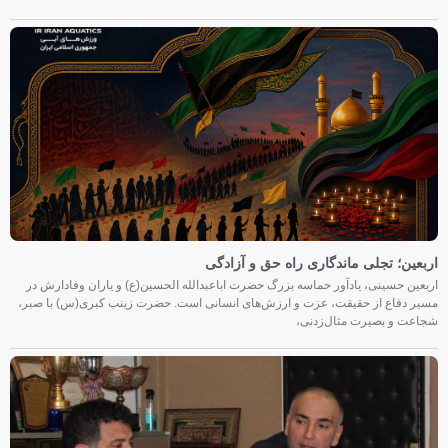
اربعین؛ تجلی ماندگاری راه حق و آزادگی
اربعین حسینی، یادآور حماسه بزرگ حضرت اباعبدالله الحسین(ع) و یاران وفادارش در
مسیر دفاع از حقیقت، عزت و ارزش‌های انسانی است. حضرت زینب کبری(س) با صبر،
شجاعت و بصیرت مثال‌زدنی،