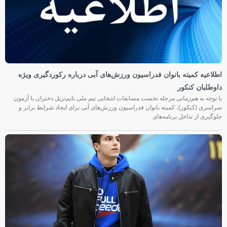
اطلاعیه کمیته بانوان فدراسیون ورزش‌های آبی درباره رکوردگیری ویژه
داوطلبان کنکور
با توجه به هم‌زمانی مرحله نخست مسابقات انتخابی تیم ملی تایم‌تریل دختران با آزمون
سراسری (کنکور)، کمیته بانوان فدراسیون ورزش‌های آبی برای ایجاد شرایط برابر و
جلوگیری از تداخل برنامه‌های