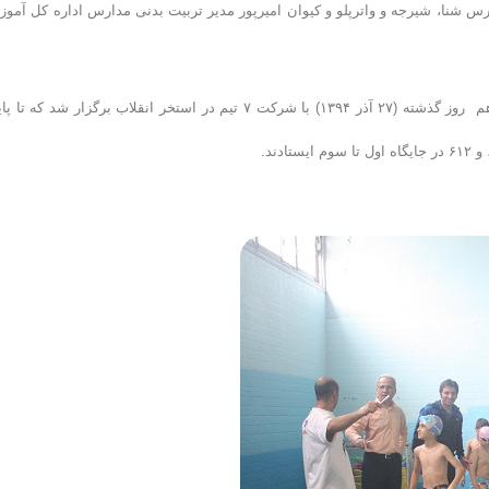
س شنا، شیرجه و واترپلو و کیوان امیرپور مدیر تربیت بدنی مدارس اداره کل آمو
در ادامه فعالیت های هیئت شنای اصفهان، دومین مرحله لیگ شنای بانوان هم روز گذشته (۲۷ آذر ۱۳۹۴) با شرکت ۷ تیم در استخر انقلاب برگزار شد که