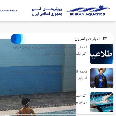
صفحه نخست
اخبار فدراسیون
اطلاعیه کمیته بانوان فدراسیون ورزش‌های آبی درباره
رکوردگیری ویژه داوطلبان کنکور
محمد قاسمی: هدفم رسیدن به فینال ۴۰۰ متر بازی‌های
آسیایی ناگویاست
رکوردشکنی یا مدال‌آوری؛ شنای جوانان ایران در تایلند
موفق بود؟