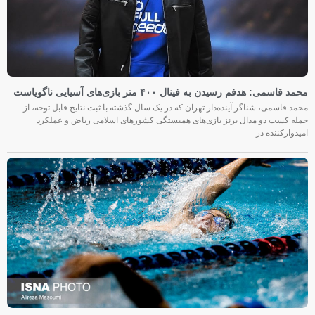
محمد قاسمی: هدفم رسیدن به فینال ۴۰۰ متر بازی‌های آسیایی ناگویاست
محمد قاسمی، شناگر آینده‌دار تهران که در یک سال گذشته با ثبت نتایج قابل توجه، از
جمله کسب دو مدال برنز بازی‌های همبستگی کشورهای اسلامی ریاض و عملکرد
امیدوارکننده در