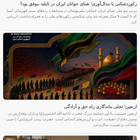
رکوردشکنی یا مدال‌آوری؛ شنای جوانان ایران در تایلند موفق بود؟
مربی تیم ملی شنای ایران عملکرد ملی‌پوشان در مسابقات رده‌های سنی قهرمانی آسیا
که با کسب ۹ مدال همراه شد ولی شکستن رکوردهای ملی را به همراه نداشت، ارزیابی
کرد.
اربعین؛ تجلی ماندگاری راه حق و آزادگی
اربعین حسینی، یادآور حماسه بزرگ حضرت اباعبدالله الحسین(ع) و یاران وفادارش در
مسیر دفاع از حقیقت، عزت و ارزش‌های انسانی است. حضرت زینب کبری(س) با صبر،
شجاعت و بصیرت مثال‌زدنی،