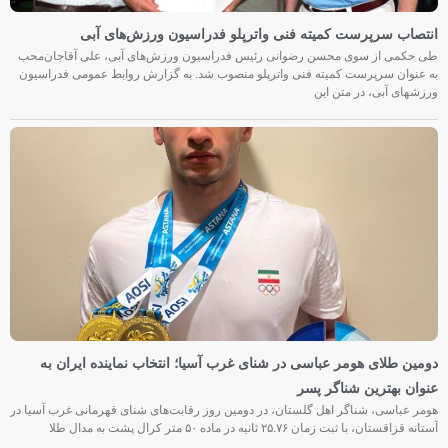
انتصاب سرپرست کمیته فنی واترپلو فدراسیون ورزش‌های آبی
طی حکمی از سوی محسن رضوانی رئیس فدراسیون ورزش‌های آبی، علی آقاجان‌محب
به عنوان سرپرست کمیته فنی واترپلو منصوب شد. به گزارش روابط عمومی فدراسیون
ورزشهای آبی، در متن این
دومین طلای هومر عباسی در شنای غرب آسیا؛ انتخاب نماینده ایران به
عنوان بهترین شناگر پسر
هومر عباسی، شناگر اهل گلستان، در دومین روز رقابت‌های شنای قهرمانی غرب آسیا در
آستانه قزاقستان، با ثبت زمان ۲۵.۷۶ ثانیه در ماده ۵۰ متر کرال پشت به مدال طلا