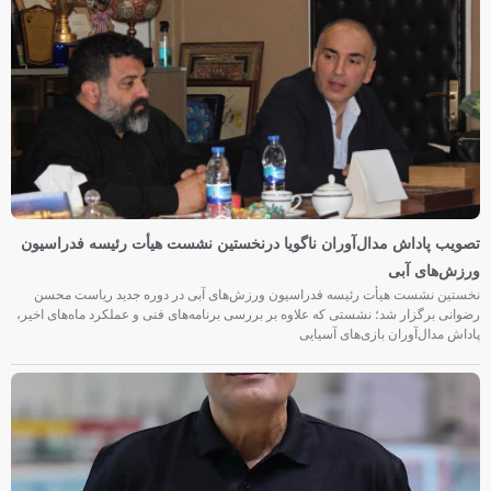
تصویب پاداش مدال‌آوران ناگویا درنخستین نشست هیأت رئیسه فدراسیون
ورزش‌های آبی
نخستین نشست هیأت رئیسه فدراسیون ورزش‌های آبی در دوره جدید ریاست محسن
رضوانی برگزار شد؛ نشستی که علاوه بر بررسی برنامه‌های فنی و عملکرد ماه‌های اخیر،
پاداش مدال‌آوران بازی‌های آسیایی