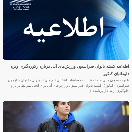
اطلاعیه کمیته بانوان فدراسیون ورزش‌های آبی درباره رکوردگیری ویژه
داوطلبان کنکور
با توجه به هم‌زمانی مرحله نخست مسابقات انتخابی تیم ملی تایم‌تریل دختران با آزمون
سراسری (کنکور)، کمیته بانوان فدراسیون ورزش‌های آبی برای ایجاد شرایط برابر و
جلوگیری از تداخل برنامه‌های