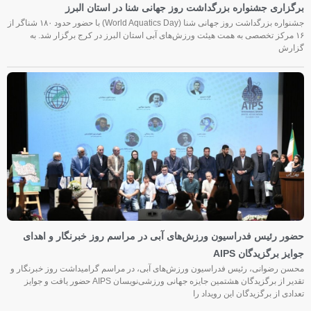
برگزاری جشنواره بزرگداشت روز جهانی شنا در استان البرز
جشنواره بزرگداشت روز جهانی شنا (World Aquatics Day) با حضور حدود ۱۸۰ شناگر از
۱۶ مرکز تخصصی به همت هیئت ورزش‌های آبی استان البرز در کرج برگزار شد. به
گزارش
حضور رئیس فدراسیون ورزش‌های آبی در مراسم روز خبرنگار و اهدای
جوایز برگزیدگان AIPS
محسن رضوانی، رئیس فدراسیون ورزش‌های آبی، در مراسم گرامیداشت روز خبرنگار و
تقدیر از برگزیدگان هشتمین جایزه جهانی ورزشی‌نویسان AIPS حضور یافت و جوایز
تعدادی از برگزیدگان این رویداد را