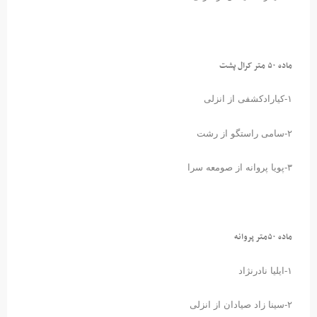
ماده ۵۰ متر کرال پشت
۱-کیارادکشفی از انزلی
۲-سامی راستگو از رشت
۳-پویا پروانه از صومعه سرا
ماده ۵۰متر پروانه
۱-ایلیا نادرنژاد
۲-سینا زاد صیادان از انزلی