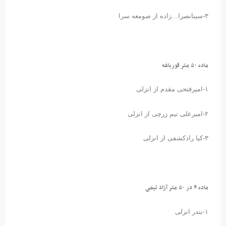
۳-سینانصرا…زاده از صومعه سرا
ماده ۵۰ متر قورباغه
۱-امیرفتحی مقدم از انزلی
۲-امیرعلی نیم زرچی از انزلی
۳-کیا رادکشفی از انزلی
ماده ۴ در ۵۰ متر آزاد تیمی
۱-بندر انزلی