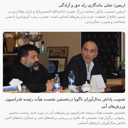
اربعین؛ تجلی ماندگاری راه حق و آزادگی
اربعین حسینی، یادآور حماسه بزرگ حضرت اباعبدالله الحسین(ع) و یاران وفادارش در
مسیر دفاع از حقیقت، عزت و ارزش‌های انسانی است. حضرت زینب کبری(س) با صبر،
شجاعت و بصیرت مثال‌زدنی،
تصویب پاداش مدال‌آوران ناگویا درنخستین نشست هیأت رئیسه فدراسیون
ورزش‌های آبی
نخستین نشست هیأت رئیسه فدراسیون ورزش‌های آبی در دوره جدید ریاست محسن
رضوانی برگزار شد؛ نشستی که علاوه بر بررسی برنامه‌های فنی و عملکرد ماه‌های اخیر،
پاداش مدال‌آوران بازی‌های آسیایی