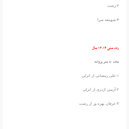
۲-رشت
۳-صومعه سرا
رده سنی ۱۴-۱۳ سال
ماده ۵۰ متر پروانه
۱-علی رمضانی از انزلی
۲-آرمین اژدری از انزلی
۳-عرفان بهره ور از رشت