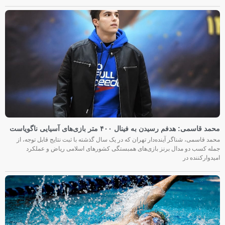
محمد قاسمی: هدفم رسیدن به فینال ۴۰۰ متر بازی‌های آسیایی ناگویاست
محمد قاسمی، شناگر آینده‌دار تهران که در یک سال گذشته با ثبت نتایج قابل توجه، از
جمله کسب دو مدال برنز بازی‌های همبستگی کشورهای اسلامی ریاض و عملکرد
امیدوارکننده در