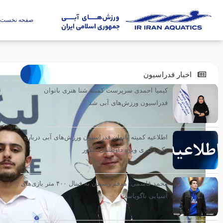
صفحه نخست
اخبار فدراسیون
کیمیا احمدی سرپرست کمیته شنا هنری بانوان
فدراسیون ورزش‌های آبی شد
اطلاعیه کمیته بانوان فدراسیون ورزش‌های آبی درباره
رکوردگیری ویژه داوطلبان کنکور
محمد قاسمی: هدفم رسیدن به فینال ۴۰۰ متر بازی‌های
آسیایی ناگویاست