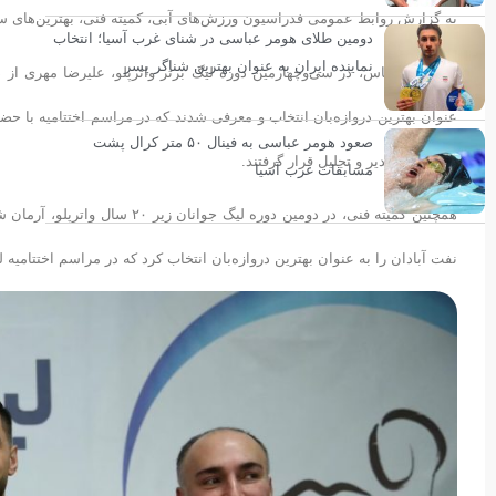
به گزارش روابط عمومی فدراسیون ورزش‌های آبی، کمیته فنی، بهترین‌های سی‌
دومین طلای هومر عباسی در شنای غرب آسیا؛ انتخاب
نماینده ایران به عنوان بهترین شناگر پسر
بر همین اساس، در سی‌وچهارمین دوره لیگ برتر واترپلو، علیرضا مهری از دا
عنوان بهترین دروازه‌بان انتخاب و معرفی شدند که در مراسم اختتامیه با 
صعود هومر عباسی به فینال ۵۰ متر کرال پشت
آبی مورد تقدیر و تجلیل قرار گرفتند.
مسابقات غرب آسیا
همچنین کمیته فنی، در دومین دوره
نفت آبادان را به عنوان بهترین دروازه‌بان انتخاب کرد که در مراسم اختتامیه ل