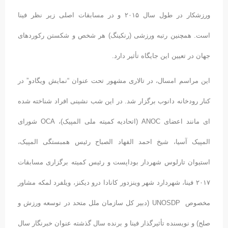
ورزشکار در طول سال ۲۰۱۵ و در مسابقات اصلی زیر نظر فینا
است. همچنین رتبه ورزشی (رنکینگ) هر شخص و شکستن رکوردهای
جهان در تعیین این جایگاه تأثیر دارد.
این مراسم امسال، در تالاری مشهور تحت عنوان “نمایش ویگادو” در
کنار رودخانه دانوب برگزار شد. در این شب نشینی افراد شناخته شده
ای مانند اعضای ANOC (اتحادیه کمیته ملی المپیک)، OCA شورای
المپیک آسیا، شیخ احمد الفهاد الصباح رئیس همبستگی المپیک،
استیوان تارلوس شهردار بوداپست و رئیس کمیته برگزاری مسابقات
۲۰۱۷ فینا، شهردارد شهر وینزدور کانادا درو دیکنز، ویلفرد لمکه مشاور
مخصوص UNOSDP (دبیر کل سازمان ملل متحد در توسعه ورزش و
صلح) و نویسنده تأثیرگذار فینا و برنده سال گذشته عنوان خبرنگار سال