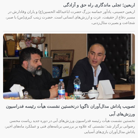
اربعین؛ تجلی ماندگاری راه حق و آزادگی
اربعین حسینی، یادآور حماسه بزرگ حضرت اباعبدالله الحسین(ع) و یاران وفادارش در
مسیر دفاع از حقیقت، عزت و ارزش‌های انسانی است. حضرت زینب کبری(س) با صبر،
شجاعت و بصیرت مثال‌زدنی،
تصویب پاداش مدال‌آوران ناگویا درنخستین نشست هیأت رئیسه فدراسیون
ورزش‌های آبی
نخستین نشست هیأت رئیسه فدراسیون ورزش‌های آبی در دوره جدید ریاست محسن
رضوانی برگزار شد؛ نشستی که علاوه بر بررسی برنامه‌های فنی و عملکرد ماه‌های اخیر،
پاداش مدال‌آوران بازی‌های آسیایی