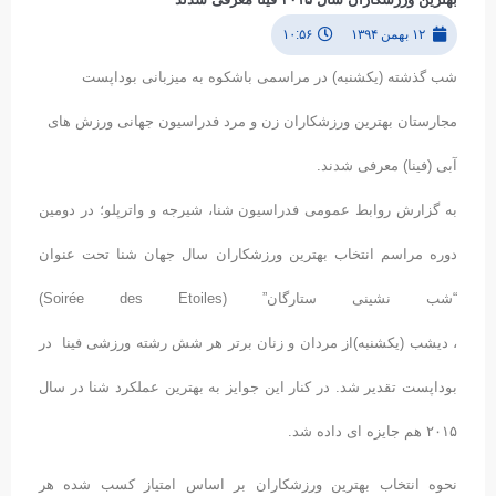
۱۲ بهمن ۱۳۹۴
۱۰:۵۶
شب گذشته (یکشنبه) در مراسمی باشکوه به میزبانی بوداپست
مجارستان بهترین ورزشکاران زن و مرد فدراسیون جهانی ورزش های
آبی (فینا) معرفی شدند.
به گزارش روابط عمومی فدراسیون شنا، شیرجه و واترپلو؛ در دومین
دوره مراسم انتخاب بهترین ورزشکاران سال جهان شنا تحت عنوان
“شب نشینی ستارگان” (Soirée des Etoiles)
، دیشب (یکشنبه)از مردان و زنان برتر هر شش رشته ورزشی فینا در
بوداپست تقدیر شد. در کنار این جوایز به بهترین عملکرد شنا در سال
۲۰۱۵ هم جایزه ای داده شد.
نحوه انتخاب بهترین ورزشکاران بر اساس امتیاز کسب شده هر