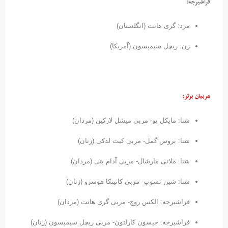
فراشیرجه:
مرد: گری هانت (انگلستان)
زن: ریچل سیمپسون (آمریکا)
مربیان برتر:
شنا: مایکل بو- مربی میشل لارکین (مردان)
شنا: بروس گمل- مربی کیت لدکی (زنان)
شنا: ملانی مارشال- مربی آدام پتی (مردان)
شنا: شین تسوپ- مربی کاتینکا هوسزو (زنان)
فراشیرجه: الکس روچ- مربی گری هانت (مردان)
فراشیرجه: جیسون کارلتون- مربی ریچل سیمپسون (زنان)