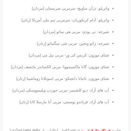
واترپلو: دژآن ساویچ- سرمربی صربستان (مردان)
واترپلو: آدام کریکوریان- سرمربی تیم ملی آمریکا (زنان)
شیرجه: نی یودی- مربی هی سائو (مردان)
شیرجه: ژائو ونجین- مربی شی تینگمائو (زنان)
شنای موزون: کریس کی ور- مربی بیل می (مردان)
شنای موزون: گانا ماکسیمووا- مربی الکساندر ماتسف (مردان)
شنای موزون: تاتیانا دانچنکو- مربی اسوتلانا روماشینا (زنان)
آب های آزاد: دیو کلشیمر- مربی جوردن ویلیمووسکی (مردان)
آب های آزاد: فرناندو پوسنتی- مربی آنا مارسلا کانا (زنان)
خبرنگار سال فینا
استفانو آرکوبلی
جایزه
به
ایتالیایی از La Gazzetta dello