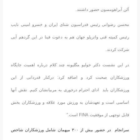
آلن آبراهومسون حضور داشتند.
محسن رضوانی رئیس فدراسیون شنای ایران و خسرو امینی نایب
رئیس کمیته فنی واترپلو جهان هم به دعوت فینا در این گردهم آیی
شرکت کردند.
در این نشست دکتر خولیو مگلیونه چند کلام درباره اهمیت جایگاه
ورزشکاران صحبت کرد و اضافه کرد: درکنار قدردانی از این
ورزشکاران باید ادای احترام درخوری به مربیانشان کنیم. نقش آنها
اساسی است و تعهدشان به ورزش مورد علاقه و ورزشکاران بخش
قابل توجهی از موفقیت FINA است.”
سرانجام در حضور بیش از ۳۰۰ میهمان شامل ورزشکاران شاخص