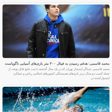
محمد قاسمی: هدفم رسیدن به فینال ۴۰۰ متر بازی‌های آسیایی ناگویاست
محمد قاسمی، شناگر آینده‌دار تهران که در یک سال گذشته با ثبت نتایج قابل توجه، از
جمله کسب دو مدال برنز بازی‌های همبستگی کشورهای اسلامی ریاض و عملکرد
امیدوارکننده در