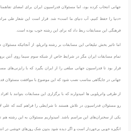
جهانی انتخاب کرده بود، اما مسئولان فدراسیون ایران برای امضای تفاهمنا
«دنیا را حفظ کنیم، آب دنیای ما است» شد. قرار است این شعار طی مراس
فرهنگی این مسابقات ربط داد که برای این رشته خوب بوده است.
اما تاثیر بخش تبلیغاتی این مسابقات بر رشته واترپلو، از آنجائیکه مسئولان
تمام مسابقات ایران مگر در شرایط خاص از شبکه سوم سیما روی آنتن برو
قرار بود تا فدراسیون جهانی مبلغی را از ایران بگیرد که با رایزنی‌های م
جهانی در جایگاهی مناسب نصب شود که این موضوع با موافقت مسئولان فدر
از طرفی واترپلویی ها امیدوارند که با برگزاری این مسابقات بتوانند با افراد 
رو مسئولان فدراسیون در تلاش هستند تا شرایطی را فراهم کنند که علی ل
یکی از سخنران‌های این مراسم باشد. امیدواریم مسئولان به این رشته هم توج
انگیزه خوبی برخوردار است و اگر دیده شود بدون شک روزهای خوشی در انتظا