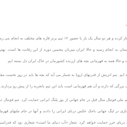
:
مسابقات توسعه جهانی واترپلو یا همان فیناترافی از سال ۲۰۰۷ کار خود را آغاز کرده و هر دو سال یک بار با حضور ۱۲ تیم برتر قاره های مختلف به انجا
۲۰۱۱ هم مسابقات در دمام عربستان به انجام رسید و حالا ایران میزبان پنجمین دوره از این رقابت ها است. بهت
یم. تیم اتریش از قدرتهای اروپا به شمار می آید که بچه ها باید در روز نخست مقا
زرگی که دارند و آن هم قهرمانی است باید این تیم باتجربه را از پیش رو بردارند.”
م ملی فوتبال سال قبل در جام جهانی از یوز پلنگ ایرانی حمایت کرد. تیم فوتبال ذ
ازی در لیگ جهانی باحک عکس درنای ایرانی را دادند و آنها در جام ملتهای قهرما
وک دریای خزر حمایت خواهد کرد. شعار «آب دنیای ما است» شعاری بود که فدراسی