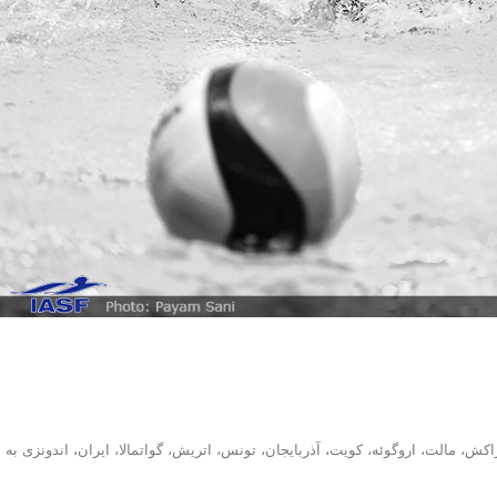
کش، مالت، اروگوئه، کویت، آذربایجان، تونس، اتریش، گواتمالا، ایران، اندونزی به