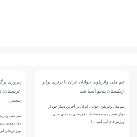
وی جوانان ایران با برتری برابر
پیروزی پرگل جوانان واترپلوی ایر
 آسیا شد
عربستان؛ تقابل با ازبکستان برا
پنجمی
وانان ایران در آخرین دیدار خود از
مسابقات قهرمانی رده‌های سنی
تیم ملی واترپلوی جوانان ایران در ادامه 
ا، با…
دوازدهمین دوره مسابقات قهرمانی رده‌
ورزش‌های آبی آسیا، با ارائه نمایشی…