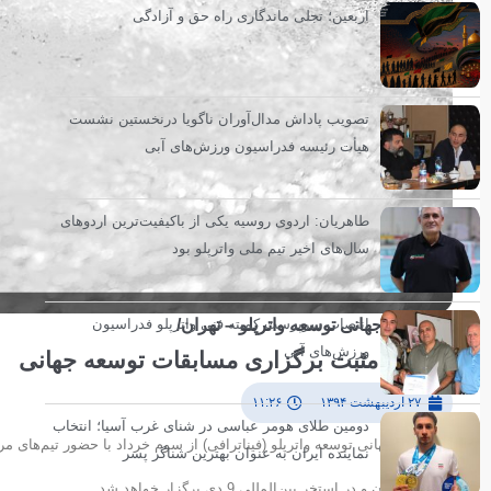
اربعین؛ تجلی ماندگاری راه حق و آزادگی
تصویب پاداش مدال‌آوران ناگویا درنخستین نشست
هیأت رئیسه فدراسیون ورزش‌های آبی
طاهریان: اردوی روسیه یکی از باکیفیت‌ترین اردوهای
سال‌های اخیر تیم ملی واترپلو بود
انتصاب سرپرست کمیته فنی واترپلو فدراسیون
مسابقات جهانی توسعه واترپلو – تهران/
ورزش‌های آبی
تاثیرات مثبت برگزاری مسابقات توسعه جهانی
۲۷ اردیبهشت ۱۳۹۴
۱۱:۲۶
دومین طلای هومر عباسی در شنای غرب آسیا؛ انتخاب
مسابقات جهانی توسعه واترپلو (فیناترافی) از سوم خرداد با حضور تیم‌های مرا
نماینده ایران به عنوان بهترین شناگر پسر
میزبانی ایران و در استخر بین‌المللی 9 دی برگزار خواهد شد.