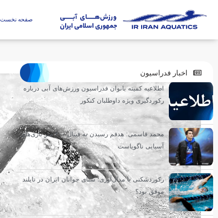
صفحه نخست
اخبار فدراسیون
اطلاعیه کمیته بانوان فدراسیون ورزش‌های آبی درباره
رکوردگیری ویژه داوطلبان کنکور
محمد قاسمی: هدفم رسیدن به فینال ۴۰۰ متر بازی‌های
آسیایی ناگویاست
رکوردشکنی یا مدال‌آوری؛ شنای جوانان ایران در تایلند
موفق بود؟