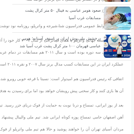
صعود هومر عباسی به فینال ۵۰ متر کرال پشت
سعیده فتحی/
مسابقات غرب آسیا
به گزارش روابط عمومی فدراسیون شنا،شیرجه و واترپلو، روزنامه نود نوشت
درخشش ملی‌پوش ایران در استخر آستانه؛ هومر
عباسی قهرمان ۱۰۰ متر کرال پشت غرب آسیا شد
کویت میزبان سه دوره بوده است و سال 
عملکرد ایران در این مسابقات کسب مدال برنز سال ۲۰۰۷ و نقره ۲۰۱۱ است و حالا همه به قهرمانی بچه های ارزنده کشورمان در خاک ایران دل بسته ایم.
اتفاقی که رئیس فدراسیون هم امیدوار است: نسبتا با قرعه خوبی روبرو شده ا
آن ها بازی کنند و کار سختی پیش رویشان خواهد بود اما برای رسیدن به هدف ب
بعد از یوز ایرانی، تمساح و درنا نوبت به حمایت از فوک دریای خزر رسید. تی
آهن اصفهان حامی تمساح پوزه کوتاه ایرانی شد. تیم ملی والیبال پیشنهاد ب
مردان آسیای تهران آن را خواهند پوشید و حالا هم تیم ملی واترپلو از ف