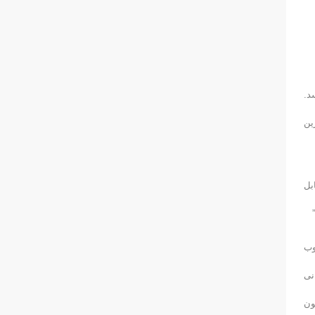
م می رسد.
رین
بل
وب
نی
ون