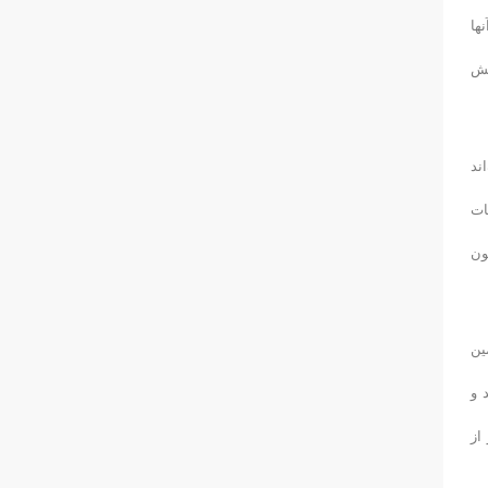
ها
خش
ند
ات
ون
ین
 و
از