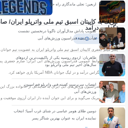
اربعین؛ تجلی ماندگاری راه حق و آزادگی
تبریک به کاپیتان اسبق تیم ملی واترپلو ایران/ 
تگزاس درآمد
تصویب پاداش مدال‌آوران ناگویا درنخستین نشست
هیأت رئیسه فدراسیون ورزش‌های آبی
۲۱ تیر ۱۴۰۳
۱۶:۵۶
پسر میثم جعفری کاپیتان اسبق تیم ملی واترپلو ایران به عضویت تیم جوانان 
طاهریان: اردوی روسیه یکی از باکیفیت‌ترین اردوهای
به گزارش روابط عمومی فدراسیون ورزش‌های آبی ایران؛ صارم جعفری پسر م
سال‌های اخیر تیم ملی واترپلو بود
افسانه‌های تگزاس درآمد و در لیگ جوانان NBA آمریکا بازی‌ خواهد کرد.
انتصاب سرپرست کمیته فنی واترپلو فدراسیون
از همین رو فدراسیون ورزش‌های آبی ایران به نمایندگی از خانواده بزرگ این
ورزش‌های آبی
کشور بوده تبریک می‌گوید و برای این جوان آینده دار ایران آرزوی موفقیت و 
دومین طلای هومر عباسی در شنای غرب آسیا؛ انتخاب
انتهای پیام
نماینده ایران به عنوان بهترین شناگر پسر