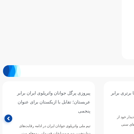
ان برابر
سومین برد جوانان واترپلوی ایران با شکست
ی عنوان
پرگل سریلانکا/ نوبت به قزاقستان رسید
تیم ملی واترپلوی جوانان ایران در چهارمین دیدار خود از
مرحله گروهی دوازدهمین دوره مسابقات قهرمانی
رقابت‌های
رده‌های سنی ورزش‌های آبی…
های سنی