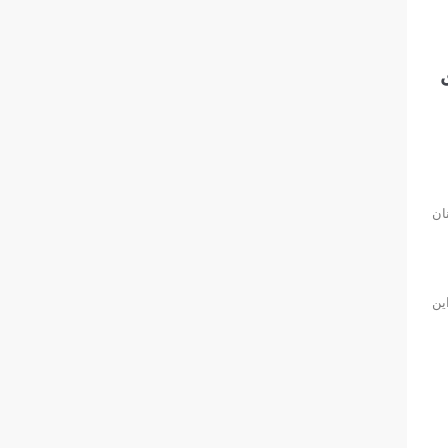
ان
ین