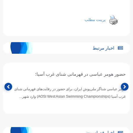
پرینت مطلب
اخبار مرتبط
حضور هومر عباسی در قهرمانی شنای غرب آسیا؛
هومر عباسی شناگر ملی‌پوش ایران، برای حضور در رقابت‌های قهرمانی شنای
غرب آسیا (AOSI West Asian Swimming Championships) وارد شهر…
اخبار فدراسیون