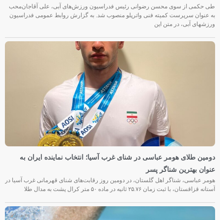
طی حکمی از سوی محسن رضوانی رئیس فدراسیون ورزش‌های آبی، علی آقاجان‌محب
به عنوان سرپرست کمیته فنی واترپلو منصوب شد. به گزارش روابط عمومی فدراسیون
ورزشهای آبی، در متن این
دومین طلای هومر عباسی در شنای غرب آسیا؛ انتخاب نماینده ایران به
عنوان بهترین شناگر پسر
هومر عباسی، شناگر اهل گلستان، در دومین روز رقابت‌های شنای قهرمانی غرب آسیا در
آستانه قزاقستان، با ثبت زمان ۲۵.۷۶ ثانیه در ماده ۵۰ متر کرال پشت به مدال طلا