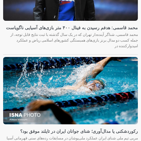
محمد قاسمی: هدفم رسیدن به فینال ۴۰۰ متر بازی‌های آسیایی ناگویاست
محمد قاسمی، شناگر آینده‌دار تهران که در یک سال گذشته با ثبت نتایج قابل توجه، از
جمله کسب دو مدال برنز بازی‌های همبستگی کشورهای اسلامی ریاض و عملکرد
امیدوارکننده در
رکوردشکنی یا مدال‌آوری؛ شنای جوانان ایران در تایلند موفق بود؟
مربی تیم ملی شنای ایران عملکرد ملی‌پوشان در مسابقات رده‌های سنی قهرمانی آسیا