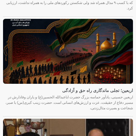
که با کسب ۹ مدال همراه شد ولی شکستن رکوردهای ملی را به همراه نداشت، ارزیابی
کرد.
اربعین؛ تجلی ماندگاری راه حق و آزادگی
اربعین حسینی، یادآور حماسه بزرگ حضرت اباعبدالله الحسین(ع) و یاران وفادارش در
مسیر دفاع از حقیقت، عزت و ارزش‌های انسانی است. حضرت زینب کبری(س) با صبر،
شجاعت و بصیرت مثال‌زدنی،