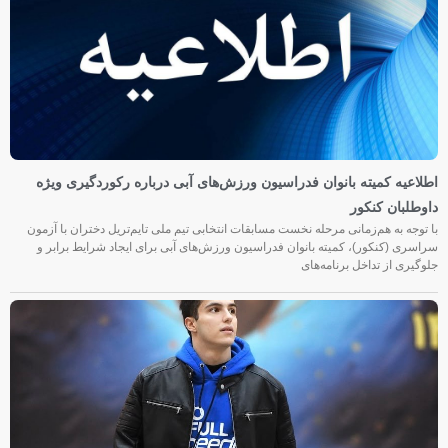
اطلاعیه کمیته بانوان فدراسیون ورزش‌های آبی درباره رکوردگیری ویژه
داوطلبان کنکور
با توجه به هم‌زمانی مرحله نخست مسابقات انتخابی تیم ملی تایم‌تریل دختران با آزمون
سراسری (کنکور)، کمیته بانوان فدراسیون ورزش‌های آبی برای ایجاد شرایط برابر و
جلوگیری از تداخل برنامه‌های