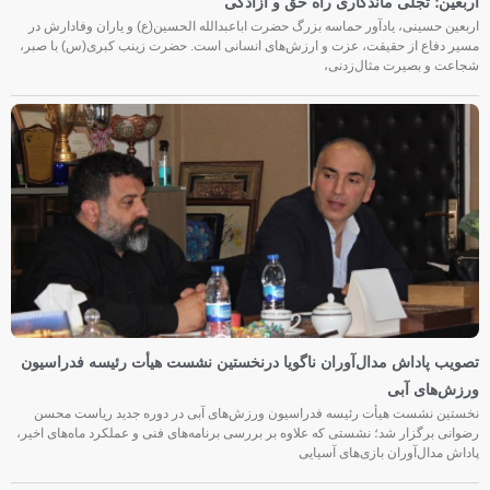
اربعین؛ تجلی ماندگاری راه حق و آزادگی
اربعین حسینی، یادآور حماسه بزرگ حضرت اباعبدالله الحسین(ع) و یاران وفادارش در
مسیر دفاع از حقیقت، عزت و ارزش‌های انسانی است. حضرت زینب کبری(س) با صبر،
شجاعت و بصیرت مثال‌زدنی،
تصویب پاداش مدال‌آوران ناگویا درنخستین نشست هیأت رئیسه فدراسیون
ورزش‌های آبی
نخستین نشست هیأت رئیسه فدراسیون ورزش‌های آبی در دوره جدید ریاست محسن
رضوانی برگزار شد؛ نشستی که علاوه بر بررسی برنامه‌های فنی و عملکرد ماه‌های اخیر،
پاداش مدال‌آوران بازی‌های آسیایی