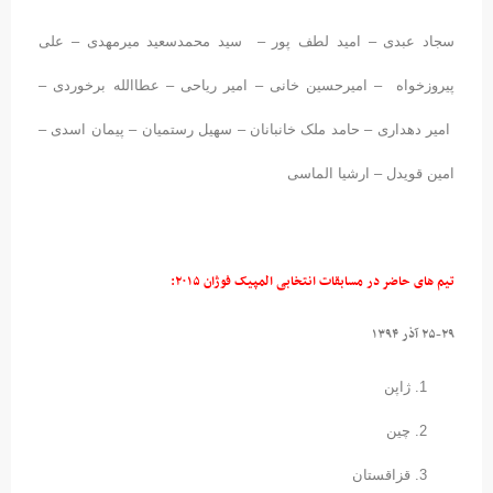
سجاد عبدی – امید لطف پور – سید محمدسعید میرمهدی – علی
پیروزخواه – امیرحسین خانی – امیر ریاحی – عطاالله برخوردی –
امیر دهداری – حامد ملک خانبانان – سهیل رستمیان – پیمان اسدی –
امین قویدل – ارشیا الماسی
تیم های حاضر در مسابقات انتخابی المپیک فوژان ۲۰۱۵:
۲۵-۲۹ آذر ۱۳۹۴
ژاپن
چین
قزاقستان