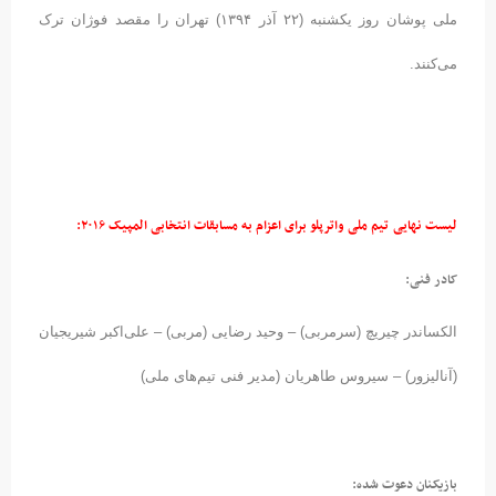
ملی پوشان روز یکشنبه (۲۲ آذر ۱۳۹۴) تهران را مقصد فوژان ترک
می‌کنند.
لیست نهایی تیم ملی واترپلو برای اعزام به مسابقات انتخابی المپیک ۲۰۱۶:
کادر فنی:
الکساندر چیریچ (سرمربی) – وحید رضایی (مربی) – علی‌اکبر شیریجیان
(آنالیزور) – سیروس طاهریان (مدیر فنی تیم‌های ملی)
بازیکنان دعوت شده: