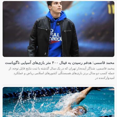
محمد قاسمی: هدفم رسیدن به فینال ۴۰۰ متر بازی‌های آسیایی ناگویاست
محمد قاسمی، شناگر آینده‌دار تهران که در یک سال گذشته با ثبت نتایج قابل توجه، از
جمله کسب دو مدال برنز بازی‌های همبستگی کشورهای اسلامی ریاض و عملکرد
امیدوارکننده در