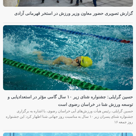
گزارش تصویری حضور معاون وزیر ورزش در استخر قهرمانی آزادی
حسین گرایلی: جشنواره شنای زیر ۱۰ سال گامی مؤثر در استعدادیابی و
توسعه ورزش شنا در خراسان رضوی است
حسین گرایلی، رئیس هیأت ورزش‌های آبی خراسان رضوی، با اشاره به برگزاری
جشنواره شنای پسران زیر ۱۰ سال به مناسبت روز جهانی شنا اظهار کرد: این جشنواره
روز جمعه‌ ۱۶