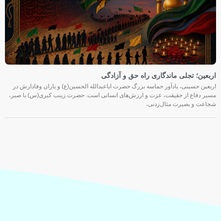
اربعین؛ تجلی ماندگاری راه حق و آزادگی
اربعین حسینی، یادآور حماسه بزرگ حضرت اباعبدالله الحسین(ع) و یاران وفادارش در
مسیر دفاع از حقیقت، عزت و ارزش‌های انسانی است. حضرت زینب کبری(س) با صبر،
شجاعت و بصیرت مثال‌زدنی،