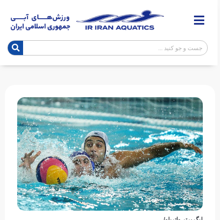
لیگ برتر واترپلو/