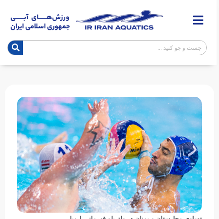
تساوی مجارستان و یونان در واترپلو قهرمانی اروپا