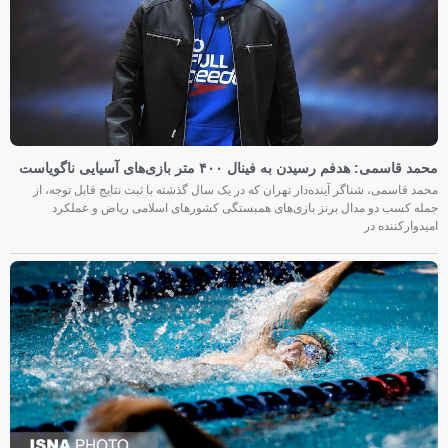
محمد قاسمی: هدفم رسیدن به فینال ۴۰۰ متر بازی‌های آسیایی ناگویاست
محمد قاسمی، شناگر آینده‌دار تهران که در یک سال گذشته با ثبت نتایج قابل توجه، از
جمله کسب دو مدال برنز بازی‌های همبستگی کشورهای اسلامی ریاض و عملکرد
امیدوارکننده در