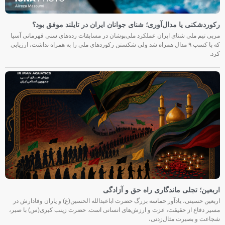
رکوردشکنی یا مدال‌آوری؛ شنای جوانان ایران در تایلند موفق بود؟
مربی تیم ملی شنای ایران عملکرد ملی‌پوشان در مسابقات رده‌های سنی قهرمانی آسیا
که با کسب ۹ مدال همراه شد ولی شکستن رکوردهای ملی را به همراه نداشت، ارزیابی
کرد.
اربعین؛ تجلی ماندگاری راه حق و آزادگی
اربعین حسینی، یادآور حماسه بزرگ حضرت اباعبدالله الحسین(ع) و یاران وفادارش در
مسیر دفاع از حقیقت، عزت و ارزش‌های انسانی است. حضرت زینب کبری(س) با صبر،
شجاعت و بصیرت مثال‌زدنی،