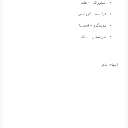
اسلوواکی – هلند
فرانسه – کرواسی
مونتنگرو – اسپانیا
صربستان – مالت
انتهای پیام