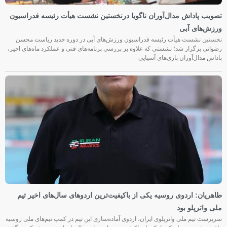
تصویب پاداش مدال‌آوران ناگویا درنخستین نشست هیأت رئیسه فدراسیون
ورزش‌های آبی
نخستین نشست هیأت رئیسه فدراسیون ورزش‌های آبی در دوره جدید ریاست محسن
رضوانی برگزار شد؛ نشستی که علاوه بر بررسی برنامه‌های فنی و عملکرد ماه‌های اخیر،
پاداش مدال‌آوران بازی‌های آسیایی
طاهریان: اردوی روسیه یکی از باکیفیت‌ترین اردوهای سال‌های اخیر تیم
ملی واترپلو بود
سرپرست تیم ملی واترپلوی ایران، اردوی آماده‌سازی این تیم در کمپ تیم‌های ملی روسیه