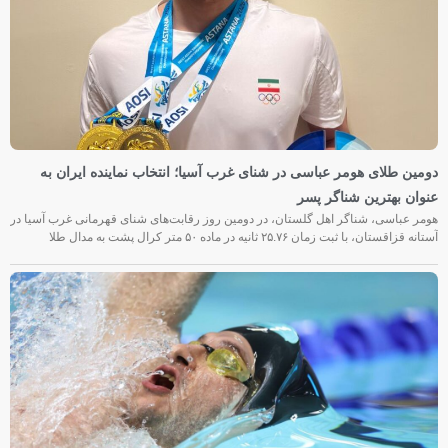
دومین طلای هومر عباسی در شنای غرب آسیا؛ انتخاب نماینده ایران به
عنوان بهترین شناگر پسر
هومر عباسی، شناگر اهل گلستان، در دومین روز رقابت‌های شنای قهرمانی غرب آسیا در
آستانه قزاقستان، با ثبت زمان ۲۵.۷۶ ثانیه در ماده ۵۰ متر کرال پشت به مدال طلا