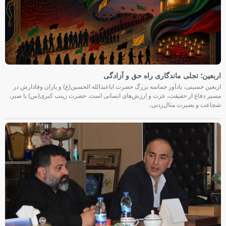
اربعین؛ تجلی ماندگاری راه حق و آزادگی
اربعین حسینی، یادآور حماسه بزرگ حضرت اباعبدالله الحسین(ع) و یاران وفادارش در
مسیر دفاع از حقیقت، عزت و ارزش‌های انسانی است. حضرت زینب کبری(س) با صبر،
شجاعت و بصیرت مثال‌زدنی،