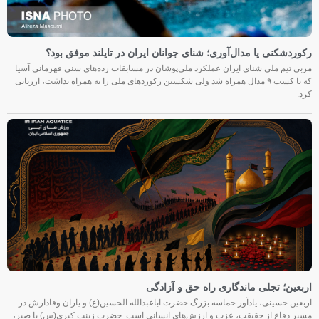
رکوردشکنی یا مدال‌آوری؛ شنای جوانان ایران در تایلند موفق بود؟
مربی تیم ملی شنای ایران عملکرد ملی‌پوشان در مسابقات رده‌های سنی قهرمانی آسیا
که با کسب ۹ مدال همراه شد ولی شکستن رکوردهای ملی را به همراه نداشت، ارزیابی
کرد.
اربعین؛ تجلی ماندگاری راه حق و آزادگی
اربعین حسینی، یادآور حماسه بزرگ حضرت اباعبدالله الحسین(ع) و یاران وفادارش در
مسیر دفاع از حقیقت، عزت و ارزش‌های انسانی است. حضرت زینب کبری(س) با صبر،