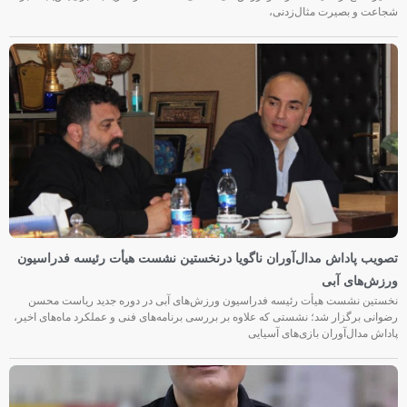
شجاعت و بصیرت مثال‌زدنی،
تصویب پاداش مدال‌آوران ناگویا درنخستین نشست هیأت رئیسه فدراسیون
ورزش‌های آبی
نخستین نشست هیأت رئیسه فدراسیون ورزش‌های آبی در دوره جدید ریاست محسن
رضوانی برگزار شد؛ نشستی که علاوه بر بررسی برنامه‌های فنی و عملکرد ماه‌های اخیر،
پاداش مدال‌آوران بازی‌های آسیایی