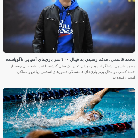
محمد قاسمی: هدفم رسیدن به فینال ۴۰۰ متر بازی‌های آسیایی ناگویاست
محمد قاسمی، شناگر آینده‌دار تهران که در یک سال گذشته با ثبت نتایج قابل توجه، از
جمله کسب دو مدال برنز بازی‌های همبستگی کشورهای اسلامی ریاض و عملکرد
امیدوارکننده در