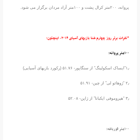
پروانه، ۲۰۰متر کرال پشت و ۱۰۰متر آزاد مردان برگزار می شود.
*
نفرات برتر روز چهارم شنا بازیهای آسیای
۲۰۱۴-
اینچئون
:
۱۰۰
متر
پروانه
:
۱٫”ایساک اسکولینگ” از سنگاپور- ۵۱.۷۶ (رکورد بازیهای آسیایی)
۲٫ “ژوهائو لی” از چین- ۵۱.۹۱
۳٫ “هیروموفی ایکباتا” از ژاپن- ۵۲.۰۸
۱۰۰متر قورباغه
: