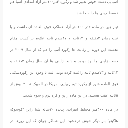
آسیایی دست خوش تغییر شد و رکورد ۴در۱۰۰متر آزاد امدادی آسیا هم
توسط چینی ها جابه جا شد.
تیم چین در ماده ۴در ۱۰۰متر آزاد عملکرد فوق العاده ای داشت و با
ثبت زمان ۳دقیقه و ۱۳ثانیه و ۴۷صدم ثانیه علاوه بر کسب مقام
نخست این دوره از رقابت ها رکورد آسیا را هم که از سال ۲۰۰۹ در
دست ژاپنی ها بود بهبود بخشید. ژاپنی ها آن سال زمان ۳دقیقه و
۱۴ثانیه و ۷۳صدم ثانیه را ثبت کرده بوند. البته با وجود این رکوردشکنی
فوق العاده هنوز از رکورد تیم رویایی امریکا در المپیک ۲۰۰۸ بیش از
۵ثانیه عقب هستند. در این ماده ژاپن و کره دوم و سوم شدند.
در ماده ۴۰۰متر مختلط انفرادی پدیده ۲۰ساله شنا ژاپن “کوسوکه
هاگینو” بار دیگر خوش درخشید. این شناگر جوان که این روزها در