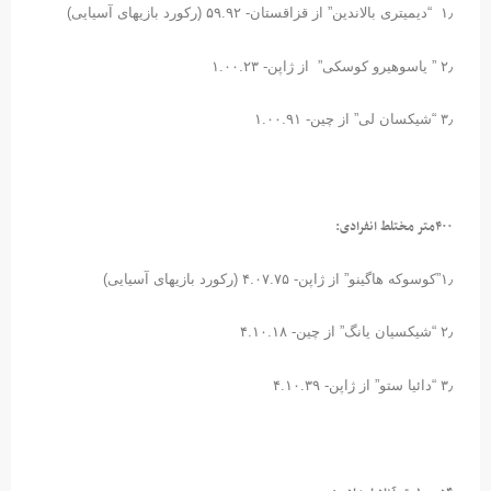
۱٫ “دیمیتری بالاندین” از قزاقستان- ۵۹.۹۲ (رکورد بازیهای آسیایی)
۲٫ ” یاسوهیرو کوسکی” از ژاپن- ۱.۰۰.۲۳
۳٫ “شیکسان لی” از چین- ۱.۰۰.۹۱
۴۰۰متر مختلط انفرادی
:
۱٫”کوسوکه هاگینو” از ژاپن- ۴.۰۷.۷۵ (رکورد بازیهای آسیایی)
۲٫ “شیکسیان یانگ” از چین- ۴.۱۰.۱۸
۳٫ “دائیا ستو” از ژاپن- ۴.۱۰.۳۹