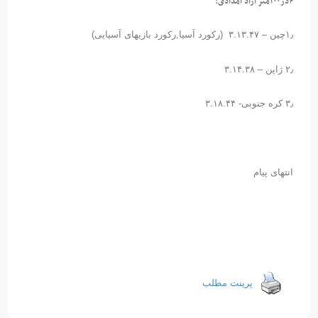
۴در۱۰۰متر آزاد امدادی:
۱٫چین – ۳.۱۳.۴۷ (رکورد آسیا,رکورد بازیهای آسیایی)
۲٫ ژاپن – ۳.۱۴.۳۸
۳٫ کره جنوبی- ۳.۱۸.۴۴
انتهای پیام
پرینت مطلب