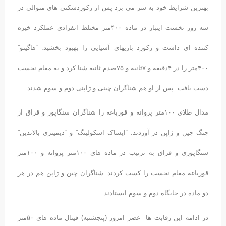
بهترین شرایط خود به سر می برد پس از رکوردشکنی های متوالی در
سه روز نخست اینبار در ماده ۴۰۰متر مختلط انفرادی عملکرد خیره
کننده ای داشت و رکورد بازیهای آسیایی را بهبود بخشید. “هاگینو”
۴۰۰متر را در ۴دقیقه و ۷ثانیه و ۷۵صدم ثانیه شنا کرد و به مقام نخست
دست یافت. پس از او هم شناگران چینی و ژاپنی دوم و سوم شدند.
مدال طلای ۱۰۰متر پروانه و قورباغه را شناگران سنگاپور و قزاق از
چنگ چین و ژاپن در آوردند. “ایساک اسکولینگ” و “دیمیتری بالاندین”
سنگاپوری و قزاق به ترتیب در ماده های ۱۰۰متر پروانه و ۱۰۰متر
قورباغه مقام نخست را کسب کردند. شناگران چین و ژاپن هم در هر
دو ماده در جایگاه دوم و سوم ایستادند.
در ادامه این رقابت ها عصر امروز (پنجشنبه) فینال ماده های ۵۰متر