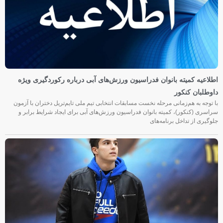
اطلاعیه کمیته بانوان فدراسیون ورزش‌های آبی درباره رکوردگیری ویژه
داوطلبان کنکور
با توجه به هم‌زمانی مرحله نخست مسابقات انتخابی تیم ملی تایم‌تریل دختران با آزمون
سراسری (کنکور)، کمیته بانوان فدراسیون ورزش‌های آبی برای ایجاد شرایط برابر و
جلوگیری از تداخل برنامه‌های