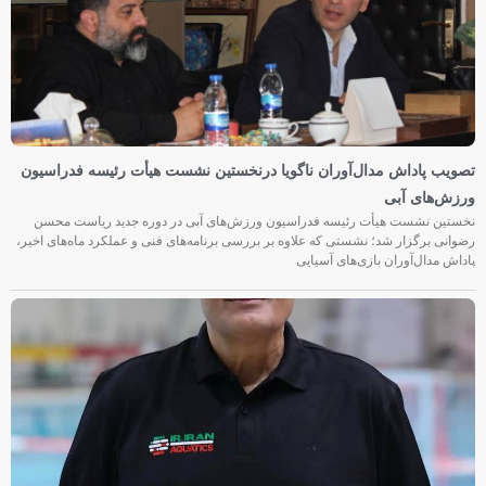
تصویب پاداش مدال‌آوران ناگویا درنخستین نشست هیأت رئیسه فدراسیون
ورزش‌های آبی
نخستین نشست هیأت رئیسه فدراسیون ورزش‌های آبی در دوره جدید ریاست محسن
رضوانی برگزار شد؛ نشستی که علاوه بر بررسی برنامه‌های فنی و عملکرد ماه‌های اخیر،
پاداش مدال‌آوران بازی‌های آسیایی