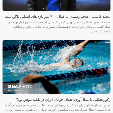
محمد قاسمی: هدفم رسیدن به فینال ۴۰۰ متر بازی‌های آسیایی ناگویاست
محمد قاسمی، شناگر آینده‌دار تهران که در یک سال گذشته با ثبت نتایج قابل توجه، از
جمله کسب دو مدال برنز بازی‌های همبستگی کشورهای اسلامی ریاض و عملکرد
امیدوارکننده در
رکوردشکنی یا مدال‌آوری؛ شنای جوانان ایران در تایلند موفق بود؟
مربی تیم ملی شنای ایران عملکرد ملی‌پوشان در مسابقات رده‌های سنی قهرمانی آسیا
که با کسب ۹ مدال همراه شد ولی شکستن رکوردهای ملی را به همراه نداشت، ارزیابی