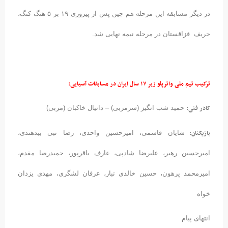
در دیگر مسابقه این مرحله هم چین پس از پیروزی ۱۹ بر ۵ هنگ کنگ،
حریف قزاقستان در مرحله نیمه نهایی شد.
ترکیب تیم ملی واترپلو زیر ۱۷ سال ایران در مسابقات آسیایی:
کادر فنی:
حمید شب انگیز (سرمربی) – دانیال خاکبان (مربی)
بازیکنان:
شایان قاسمی، امیرحسین واحدی، رضا نبی بیدهندی،
امیرحسین رهبر، علیرضا شادپی، عارف باقرپور، حمیدرضا مقدم،
امیرمحمد پرهون، حسین خالدی تبار، عرفان لشگری، مهدی یزدان
خواه
انتهای پیام