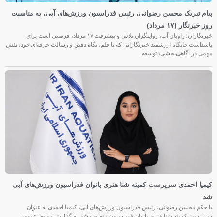
پیام تبریک محسن رضوانی، رئیس فدراسیون ورزش‌های آبی، به مناسبت
روز خبرنگار (۱۷ مرداد)
خبرنگاران؛ راویان آب، روایتگران تلاش و پیشرفت ۱۷ مرداد، فرصتی است برای
پاسداشت جایگاه ارزشمند خبرنگارانی که با قلم، نگاه دقیق و رسالت حرفه‌ای خود، نقش
مهمی در آگاهی‌بخشی، توسعه
کیمیا احمدی سرپرست کمیته شنا هنری بانوان فدراسیون ورزش‌های آبی
شد
با حکم محسن رضوانی، رئیس فدراسیون ورزش‌های آبی، کیمیا احمدی به عنوان
سرپرست کمیته شنا هنری بانوان فدراسیون منصوب شد. به گزارش روابط عمومی