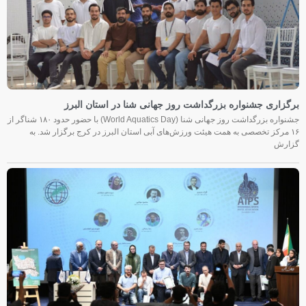
برگزاری جشنواره بزرگداشت روز جهانی شنا در استان البرز
جشنواره بزرگداشت روز جهانی شنا (World Aquatics Day) با حضور حدود ۱۸۰ شناگر از
۱۶ مرکز تخصصی به همت هیئت ورزش‌های آبی استان البرز در کرج برگزار شد. به
گزارش