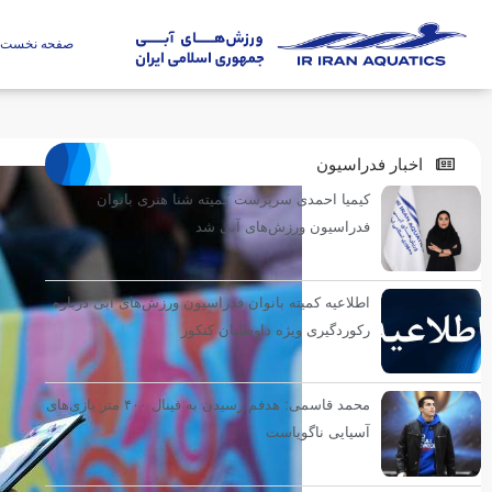
صفحه نخست
اخبار فدراسیون
کیمیا احمدی سرپرست کمیته شنا هنری بانوان
فدراسیون ورزش‌های آبی شد
اطلاعیه کمیته بانوان فدراسیون ورزش‌های آبی درباره
رکوردگیری ویژه داوطلبان کنکور
محمد قاسمی: هدفم رسیدن به فینال ۴۰۰ متر بازی‌های
آسیایی ناگویاست