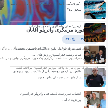
رکوردشکنی یا مدال‌آوری؛ شنای جوانان ایران در تایلند
موفق بود؟
اربعین؛ تجلی ماندگاری راه حق و آزادگی
ثبت‌نام دوره مربیگری واترپلو آقایان
۷ مهر ۱۳۹۴
۱۵:۴۱
کمیته آموزش فدراسیون شنا یک دوره مربیگری واترپلو در بخش آقایان برگزار
تصویب پاداش مدال‌آوران ناگویا درنخستین نشست
هیأت رئیسه فدراسیون ورزش‌های آبی
واحد آموزش فدراسیون شنا قصد برگزاری یک دوره مربیگری واترپلو در بخش 
داشتن مدارک مورد نیاز به واحد آموزش فدراسیون مراجعه کنند.
طاهریان: اردوی روسیه یکی از باکیفیت‌ترین اردوهای
سال‌های اخیر تیم ملی واترپلو بود
انتصاب سرپرست کمیته فنی واترپلو فدراسیون
ورزش‌های آبی