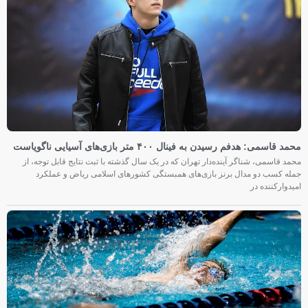
محمد قاسمی: هدفم رسیدن به فینال ۴۰۰ متر بازی‌های آسیایی ناگویاست
محمد قاسمی، شناگر آینده‌دار تهران که در یک سال گذشته با ثبت نتایج قابل توجه، از
جمله کسب دو مدال برنز بازی‌های همبستگی کشورهای اسلامی ریاض و عملکرد
امیدوارکننده در