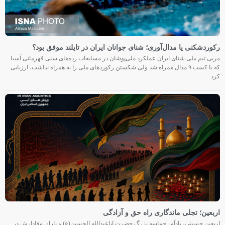
رکوردشکنی یا مدال‌آوری؛ شنای جوانان ایران در تایلند موفق بود؟
مربی تیم ملی شنای ایران عملکرد ملی‌پوشان در مسابقات رده‌های سنی قهرمانی آسیا
که با کسب ۹ مدال همراه شد ولی شکستن رکوردهای ملی را به همراه نداشت، ارزیابی
کرد.
اربعین؛ تجلی ماندگاری راه حق و آزادگی
اربعین حسینی، یادآور حماسه بزرگ حضرت اباعبدالله الحسین(ع) و یاران وفادارش در