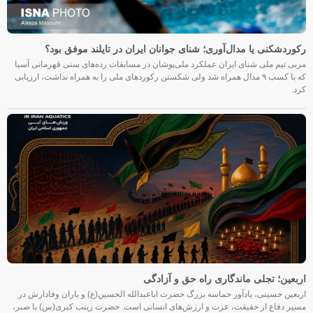
رکوردشکنی یا مدال‌آوری؛ شنای جوانان ایران در تایلند موفق بود؟
مربی تیم ملی شنای ایران عملکرد ملی‌پوشان در مسابقات رده‌های سنی قهرمانی آسیا
که با کسب ۹ مدال همراه شد ولی شکستن رکوردهای ملی را به همراه نداشت، ارزیابی
کرد.
اربعین؛ تجلی ماندگاری راه حق و آزادگی
اربعین حسینی، یادآور حماسه بزرگ حضرت اباعبدالله الحسین(ع) و یاران وفادارش در
مسیر دفاع از حقیقت، عزت و ارزش‌های انسانی است. حضرت زینب کبری(س) با صبر،