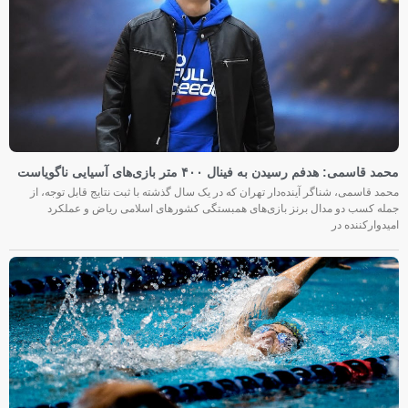
محمد قاسمی: هدفم رسیدن به فینال ۴۰۰ متر بازی‌های آسیایی ناگویاست
محمد قاسمی، شناگر آینده‌دار تهران که در یک سال گذشته با ثبت نتایج قابل توجه، از
جمله کسب دو مدال برنز بازی‌های همبستگی کشورهای اسلامی ریاض و عملکرد
امیدوارکننده در