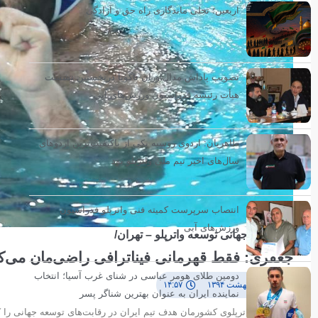
اربعین؛ تجلی ماندگاری راه حق و آزادگی
تصویب پاداش مدال‌آوران ناگویا درنخستین نشست
هیأت رئیسه فدراسیون ورزش‌های آبی
طاهریان: اردوی روسیه یکی از باکیفیت‌ترین اردوهای
سال‌های اخیر تیم ملی واترپلو بود
انتصاب سرپرست کمیته فنی واترپلو فدراسیون
ورزش‌های آبی
مسابقات جهانی توسعه واترپلو – تهران/
جعفری: فقط قهرمانی فیناترافی راضی‌مان می‌ک
دومین طلای هومر عباسی در شنای غرب آسیا؛ انتخاب
۱۰ اردیبهشت ۱۳۹۴
۱۴:۵۷
نماینده ایران به عنوان بهترین شناگر پسر
ملی پوش واترپلوی کشورمان هدف تیم ایران در رقابت‌های توسعه جهانی را 