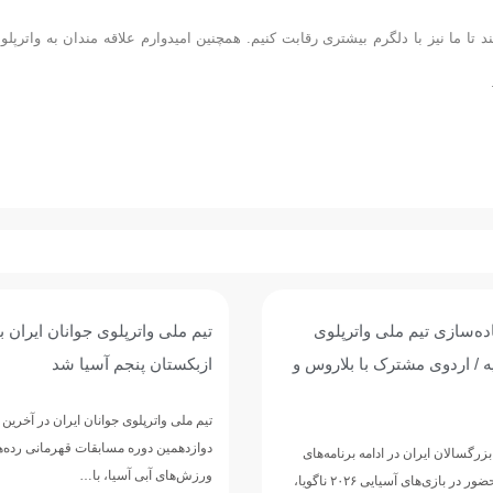
 تا ما نیز با دلگرم بیشتری رقابت کنیم. همچنین امیدوارم علاقه مندان به واترپلو 
وی جوانان ایران با برتری برابر
پیروزی پرگل جوانان واترپلوی ایر
 آسیا شد
عربستان؛ تقابل با ازبکستان برا
پنجمی
وانان ایران در آخرین دیدار خود از
مسابقات قهرمانی رده‌های سنی
تیم ملی واترپلوی جوانان ایران در ادامه 
ا، با…
دوازدهمین دوره مسابقات قهرمانی رده‌