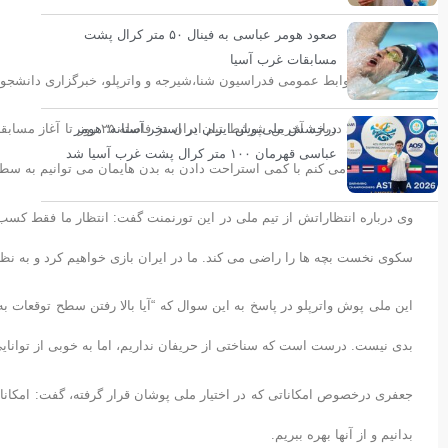
جعفر جدی/
صعود هومر عباسی به فینال ۵۰ متر کرال پشت
مسابقات غرب آسیا
به گزارش روابط عمومی فدراسیون شنا،شیرجه و واترپلو، خبرگزاری دانشجو
درخشش ملی‌پوش ایران در استخر آستانه؛ هومر
میثم جعفری درباره آخرین شر
عباسی قهرمان ۱۰۰ متر کرال پشت غرب آسیا شد
داریم و فکر می کنم با کمی استراحت دادن به بدن هایمان می توانیم به س
وی درباره انتظاراتش از تیم ملی در این تورنمنت گفت: انتظار ما فقط کسب
سکوی نخست بچه ها را راضی می کند. ما در ایران بازی خواهیم کرد و به ن
این ملی پوش واترپلو در پاسخ به این سوال که “آیا بالا رفتن سطح توقعات به
بدی نیست. درست است که سناختی از حریفان نداریم، اما به خوبی از توانای
جعفری درخصوص امکاناتی که در اختیار ملی پوشان قرار گرفته، گفت: امکانات
بدانیم و از آنها بهره ببریم.