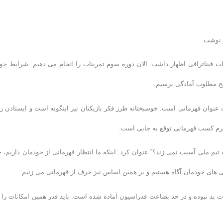
 نوشت:
ایط تیم ایران در فاصله ۲۵ روز تا آغاز مسابقات فیناترافی اظهار داشت: الان دوره سوم تمرینات را انجام می دهیم. شرایط 
طح مطلوب آمادگی برسیم.
 عنوان قهرمانی است. خوسبختانه طرز فکر بازیکنان نیز اینگونه است و ایستادن ر
ظرم کسب قهرمانی توقع به جایی است.
 تیم ملی آسیب نمی زند؟” عنوان کرد: اینکه ما انتظار قهرمانی از خودمان داریم، چ
ی های خودمان آگاه هستیم و بر همین اساس نیز حرف از قهرمانی می زنیم.
 بد نبوده و در حد بضاعت فدراسیون آماده شده است. باید قدر همین امکانات را ن