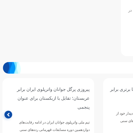
در
ان برابر
سومین برد جوانان واترپلوی ایران با شکست
ی عنوان
پرگل سریلانکا/ نوبت به قزاقستان رسید
تیم ملی واترپلوی جوانان ایران در چهارمین دیدار خود از
مرحله گروهی دوازدهمین دوره مسابقات قهرمانی
رقابت‌های
رده‌های سنی ورزش‌های آبی…
های سنی