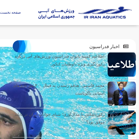
صفحه نخست
اخبار فدراسیون
اطلاعیه کمیته بانوان فدراسیون ورزش‌های آبی درباره
رکوردگیری ویژه داوطلبان کنکور
محمد قاسمی: هدفم رسیدن به فینال ۴۰۰ متر بازی‌های
آسیایی ناگویاست
رکوردشکنی یا مدال‌آوری؛ شنای جوانان ایران در تایلند
موفق بود؟