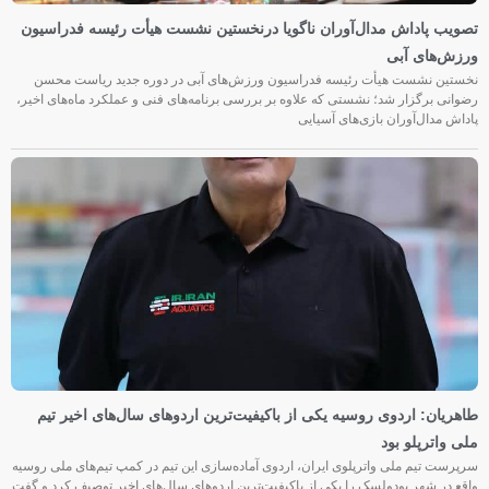
تصویب پاداش مدال‌آوران ناگویا درنخستین نشست هیأت رئیسه فدراسیون
ورزش‌های آبی
نخستین نشست هیأت رئیسه فدراسیون ورزش‌های آبی در دوره جدید ریاست محسن
رضوانی برگزار شد؛ نشستی که علاوه بر بررسی برنامه‌های فنی و عملکرد ماه‌های اخیر،
پاداش مدال‌آوران بازی‌های آسیایی
طاهریان: اردوی روسیه یکی از باکیفیت‌ترین اردوهای سال‌های اخیر تیم
ملی واترپلو بود
سرپرست تیم ملی واترپلوی ایران، اردوی آماده‌سازی این تیم در کمپ تیم‌های ملی روسیه
واقع در شهر پودولسک را یکی از باکیفیت‌ترین اردوهای سال‌های اخیر توصیف کرد و گفت