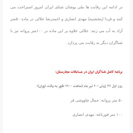
در ادامه این رقابت ها ملی پوشان شنای ایران امروز استراحت می
کنند و فردا (پنجشنبه) مهدی انصاری و احمدرضا جلالی در ماده ۵۰متر
آزاد به آب می زنند. جلالی علاوه بر این ماده در ۱۰۰متر پروانه نیز با
شناگران دیگر به رقابت می پردازد.
برنامه کامل شناگران ایران در مسابقات مجارستان:
روز اول ۲۷ ژوئن – ۶ تیر ماه (ساعت ۱۲:۰۰ ظهر به وقت تهران):
۵۰ متر پروانه: جمال چاووشی فر
۱۰۰ متر قورباغه: مهدی انصاری