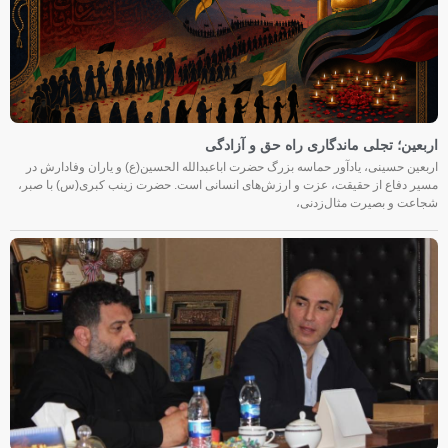
اربعین؛ تجلی ماندگاری راه حق و آزادگی
اربعین حسینی، یادآور حماسه بزرگ حضرت اباعبدالله الحسین(ع) و یاران وفادارش در
مسیر دفاع از حقیقت، عزت و ارزش‌های انسانی است. حضرت زینب کبری(س) با صبر،
شجاعت و بصیرت مثال‌زدنی،