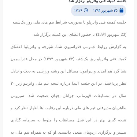
جلسه کمیته فنی واترپلو برگزار شد
۲۵ شهریور ۱۳۹۴
۱۷:۲۶
جلسه کمیته فنی واترپلو با محوریت شرایط تیم های ملی روز یک‌شنبه
(23 شهریور 1394) با حضور اعضای این کمیته برگزار شد.
به گزارش روابط عمومی فدراسیون شنا، شیرجه و واترپلو؛ اعضای
کمیته فنی واترپلو روز یک‌شنبه (۲۳ شهریور ۱۳۹۴) در محل فدراسیون
شنا گرد هم آمدند و پیرامون مسائل این رشته ورزشی به بحث و تبادل
نظر پرداختند. در این جلسه ابتدا درباره نتیجه تیم ملی واترپلو زیر ۲۰
سال در مسابقات قهرمانی جوانان جهان صحبت شد. سیروس
طاهریان مدیرفنی تیم های ملی درباره این رقابت ها اظهار نظر کرد و
نتیجه گیری بهتر در این قبیل مسابقات را منوط به سرمایه گذاری
بیشتر و برگزاری اردوهای متعدد دانست. او که به همراه تیم ملی به