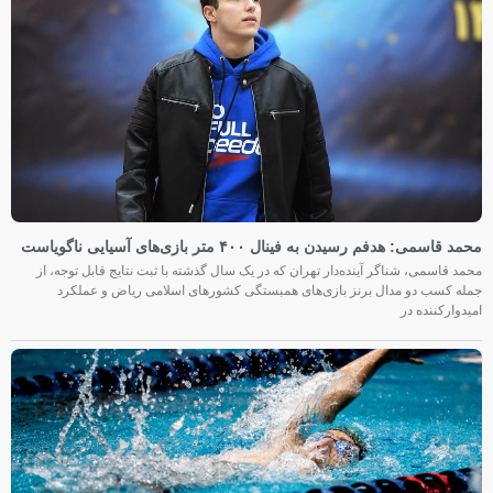
محمد قاسمی: هدفم رسیدن به فینال ۴۰۰ متر بازی‌های آسیایی ناگویاست
محمد قاسمی، شناگر آینده‌دار تهران که در یک سال گذشته با ثبت نتایج قابل توجه، از
جمله کسب دو مدال برنز بازی‌های همبستگی کشورهای اسلامی ریاض و عملکرد
امیدوارکننده در