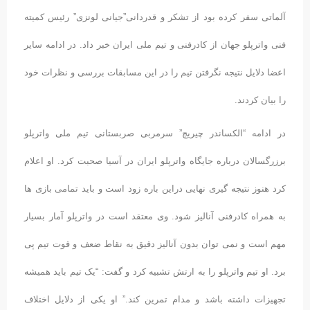
آلماتی سفر کرده بود از تشکر و قدردانی”جیانی لونزی” رئیس کمیته
فنی واترپلو جهان از کادرفنی و تیم ملی ایران خبر داد. در ادامه سایر
اعضا دلایل نتیجه نگرفتن تیم را در این مسابقات بررسی و نظرات خود
را بیان کردند.
در ادامه “الکساندر چیریچ” سرمربی صربستانی تیم ملی واترپلو
برزرگسالان درباره جایگاه واترپلو ایران در آسیا صحبت کرد. او اعلام
کرد هنوز نتیجه گیری نهایی دراین باره زود است و باید تمامی بازی ها
به همراه کادرفنی آنالیز شود. وی معتقد است در واترپلو آمار بسیار
مهم است و نمی توان بدون آنالیز دقیق به نقاط ضعف و قوت تیم پی
برد. او تیم واترپلو را به ارتش تشبیه کرد و گفت: “یک تیم باید همیشه
تجهیزات داشته باشد و مدام تمرین کند.” او یکی از دلایل اختلاف