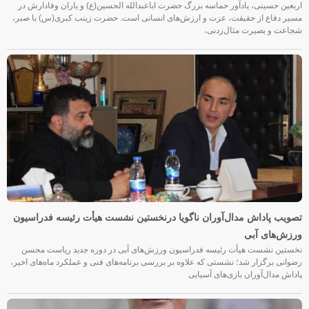
اربعین حسینی، یادآور حماسه بزرگ حضرت اباعبدالله الحسین(ع) و یاران وفادارش در
مسیر دفاع از حقیقت، عزت و ارزش‌های انسانی است. حضرت زینب کبری(س) با صبر،
شجاعت و بصیرت مثال‌زدنی،
تصویب پاداش مدال‌آوران ناگویا درنخستین نشست هیأت رئیسه فدراسیون
ورزش‌های آبی
نخستین نشست هیأت رئیسه فدراسیون ورزش‌های آبی در دوره جدید ریاست محسن
رضوانی برگزار شد؛ نشستی که علاوه بر بررسی برنامه‌های فنی و عملکرد ماه‌های اخیر،
پاداش مدال‌آوران بازی‌های آسیایی