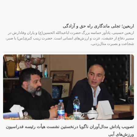
اربعین؛ تجلی ماندگاری راه حق و آزادگی
اربعین حسینی، یادآور حماسه بزرگ حضرت اباعبدالله الحسین(ع) و یاران وفادارش در
مسیر دفاع از حقیقت، عزت و ارزش‌های انسانی است. حضرت زینب کبری(س) با صبر،
شجاعت و بصیرت مثال‌زدنی،
تصویب پاداش مدال‌آوران ناگویا درنخستین نشست هیأت رئیسه فدراسیون
ورزش‌های آبی