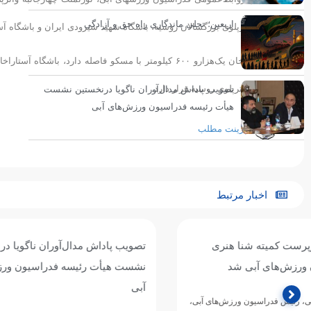
اربعین؛ تجلی ماندگاری راه حق و آزادگی
تیم ملی واترپلوی بزرگسالان روسیه، باشگاه شهید شیرودی ایران و باشگاه آس
شهر آستاراخان یک‌هزارو ۶۰۰ کیلومتر با مسکو فاصله دا
سوم لیگ واترپلوی روسیه قرار دارد.
تصویب پاداش مدال‌آوران ناگویا درنخستین نشست
هیأت رئیسه فدراسیون ورزش‌های آبی
پرینت مطلب
اخبار مرتبط
تصویب پاداش مدال‌آوران ناگویا درنخستین
انتصاب سرپرس
نشست هیأت رئیسه فدراسیون ورزش‌های
فدراسیون ورز
آبی
طی حکمی از سوی