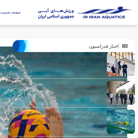
صفحه نخست
اخبار فدراسیون
حضور معاون وزیر ورزش در استخر قهرمانی آزادی؛
تأکید بر ادامه فعالیت مجموعه در فصل سرما
گزارش تصویری حضور معاون وزیر ورزش در استخر
قهرمانی آزادی
حسین گرایلی: جشنواره شنای زیر ۱۰ سال گامی مؤثر
در استعدادیابی و توسعه ورزش شنا در خراسان رضوی
است