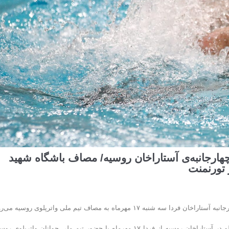
ارجانبه‌ی آستاراخان روسیه/ مصاف باشگاه شهید
ز تورنمنت
رماه به مصاف تیم ملی واترپلوی روسیه می‌رود.
به گزارش روابط‌عمومی فدراسیون ورزشهای آبی، تورنمنت چهارجانبه واترپلو در آستاراخان روسیه از فردا ۱۷ مهرماه با حضور تیم ملی جوانان واترپلو