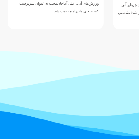
لی آقاجان‌محب به عنوان سرپرست
هومر عباسی، شناگر اهل گلستان، در دو
لو منصوب شد.…
رقابت‌های شنای قهرمانی غرب آسیا در آ
قزاقستان، با ثبت زمان ۲۵.۷۶…