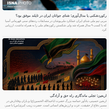
رکوردشکنی یا مدال‌آوری؛ شنای جوانان ایران در تایلند موفق بود؟
مربی تیم ملی شنای ایران عملکرد ملی‌پوشان در مسابقات رده‌های سنی قهرمانی آسیا
که با کسب ۹ مدال همراه شد ولی شکستن رکوردهای ملی را به همراه نداشت، ارزیابی
کرد.
اربعین؛ تجلی ماندگاری راه حق و آزادگی
اربعین حسینی، یادآور حماسه بزرگ حضرت اباعبدالله الحسین(ع) و یاران وفادارش در
مسیر دفاع از حقیقت، عزت و ارزش‌های انسانی است. حضرت زینب کبری(س) با صبر،