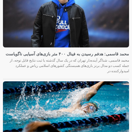
محمد قاسمی: هدفم رسیدن به فینال ۴۰۰ متر بازی‌های آسیایی ناگویاست
محمد قاسمی، شناگر آینده‌دار تهران که در یک سال گذشته با ثبت نتایج قابل توجه، از
جمله کسب دو مدال برنز بازی‌های همبستگی کشورهای اسلامی ریاض و عملکرد
امیدوارکننده در