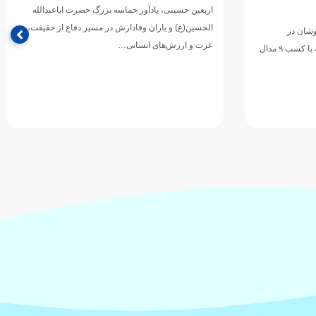
 اباعبدالله
آبی
اع از حقیقت،
نخستین نشست هیأت رئیسه فدراسیون ورزش‌های آبی
در دوره جدید ریاست محسن رضوانی برگزار شد؛ نشستی
که علاوه بر بررسی…