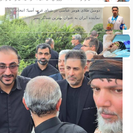
دومین طلای هومر عباسی در شنای غرب آسیا؛ انتخاب
نماینده ایران به عنوان بهترین شناگر پسر
صعود هومر عباسی به فینال ۵۰ متر کرال پشت
مسابقات غرب آسیا