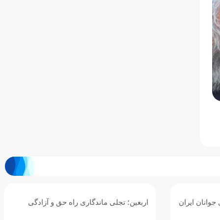
 آزادگی
تصویب پاداش مدال‌آوران ناگویا درنخستین
نشست هیأت رئیسه فدراسیون ورزش‌های