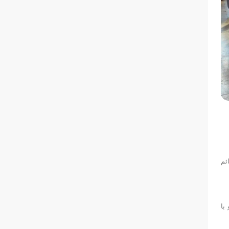
ئم
با