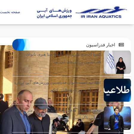
صفحه نخست
اخبار فدراسیون
کیمیا احمدی سرپرست کمیته شنا هنری بانوان
فدراسیون ورزش‌های آبی شد
اطلاعیه کمیته بانوان فدراسیون ورزش‌های آبی درباره
رکوردگیری ویژه داوطلبان کنکور
محمد قاسمی: هدفم رسیدن به فینال ۴۰۰ متر بازی‌های
آسیایی ناگویاست