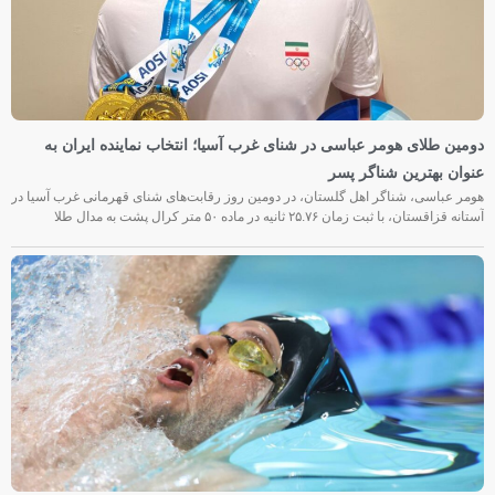
دومین طلای هومر عباسی در شنای غرب آسیا؛ انتخاب نماینده ایران به
عنوان بهترین شناگر پسر
هومر عباسی، شناگر اهل گلستان، در دومین روز رقابت‌های شنای قهرمانی غرب آسیا در
آستانه قزاقستان، با ثبت زمان ۲۵.۷۶ ثانیه در ماده ۵۰ متر کرال پشت به مدال طلا