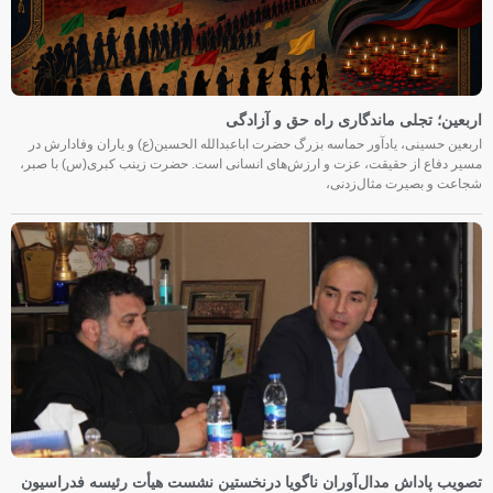
اربعین؛ تجلی ماندگاری راه حق و آزادگی
اربعین حسینی، یادآور حماسه بزرگ حضرت اباعبدالله الحسین(ع) و یاران وفادارش در
مسیر دفاع از حقیقت، عزت و ارزش‌های انسانی است. حضرت زینب کبری(س) با صبر،
شجاعت و بصیرت مثال‌زدنی،
تصویب پاداش مدال‌آوران ناگویا درنخستین نشست هیأت رئیسه فدراسیون