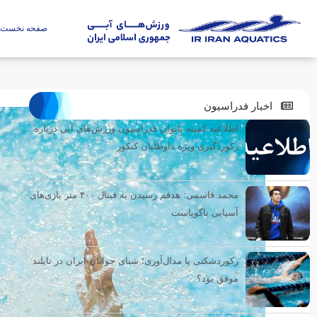
صفحه نخست
اخبار فدراسیون
اطلاعیه کمیته بانوان فدراسیون ورزش‌های آبی درباره
رکوردگیری ویژه داوطلبان کنکور
محمد قاسمی: هدفم رسیدن به فینال ۴۰۰ متر بازی‌های
آسیایی ناگویاست
رکوردشکنی یا مدال‌آوری؛ شنای جوانان ایران در تایلند
موفق بود؟