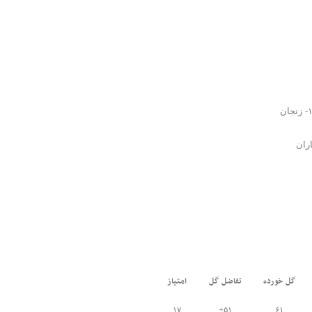
گل خورده
تفاضل گل
امتیاز
۱۷
۵۱+
۶۱