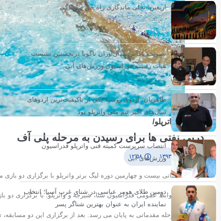
اربعین؛ تجلی ماندگاری راه حق و آزادگی
تصویب پاداش مدال‌آوران ناگویا درنخستین نشست
هیأت رئیسه فدراسیون ورزش‌های آبی
طاهریان: اردوی روسیه یکی از باکیفیت‌ترین اردوهای
سال‌های اخیر تیم ملی واترپلو بود
لیگ برتر واترپلو/
دربی نفتی ها برای رسیدن به مرحله پلی آف
انتصاب سرپرست کمیته فنی واترپلو فدراسیون
۱ بهمن ۱۳۹۳
۱۲:۵۸
ورزش‌های آبی
مرحله مقدماتی بیست و چهارمین دوره لیگ برتر واترپلو با برگزاری دو بازی 
دومین طلای هومر عباسی در شنای غرب آسیا؛ انتخاب
به گزارش روابط عمومی فدراسیون شنا، شیرجه و واترپلو؛ با برگزاری دو با
نماینده ایران به عنوان بهترین شناگر پسر
بازی های مرحله مقدماتی به پایان می رسد. بعد از برگزاری این دو مسابقه،