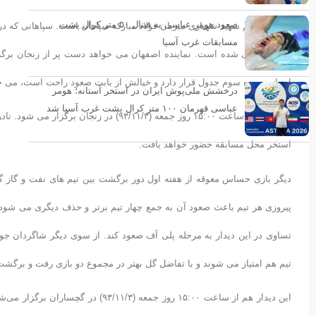
صعود هومر عباسی به فینال ۵۰ متر کرال پشت
در زنجان تیم شهید شهبازی میزبان فولاد مبارکه سپاهان است. سپاهانی که در 
مسابقات غرب آسیا
امتیاز در رده سوم جدول قرار دارد و خیالش از بابت صعود راحت است، می خواهد
درخشش ملی‌پوش ایران در استخر آستانه؛ هومر
عباسی قهرمان ۱۰۰ متر کرال پشت غرب آسیا شد
این دیدار از ساعت ۱۵:۰۰ روز جمعه (۳/۱۱/۳
استخر محل مسابقه حضور خواهد یافت.
دیگر بازی حساس معوقه از هفته اول دور برگشت بین تیم های نفت و گاز گچ
پیروزی هر تیم باعث صعود آن به جمع چهار تیم برتر و حذف دیگری می شود. نف
تساوی در این دیدار به مرحله پلی آف صعود کند. از سوی دیگر شاگردان جوان
تیم هم امتیاز می شوند و با تفاضل گل بهتر در مجموع دو بازی رفت و برگشت
این دیدار هم از ساعت ۱۵:۰۰ روز جمع