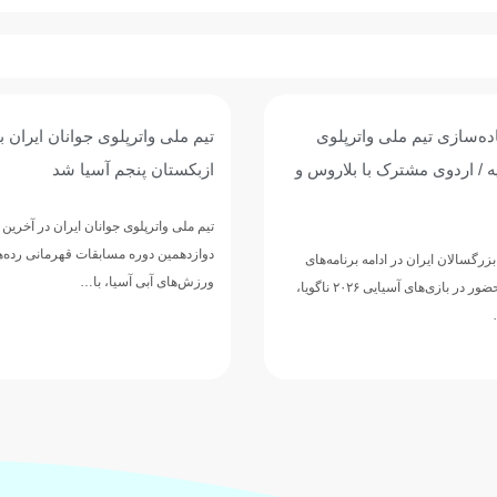
وی جوانان ایران با برتری برابر
پیروزی پرگل جوانان واترپلوی ایر
 آسیا شد
عربستان؛ تقابل با ازبکستان برا
پنجمی
وانان ایران در آخرین دیدار خود از
مسابقات قهرمانی رده‌های سنی
تیم ملی واترپلوی جوانان ایران در ادامه 
ا، با…
دوازدهمین دوره مسابقات قهرمانی رده‌
ورزش‌های آبی آسیا، با ارائه نمایشی…