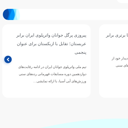
ان برابر
سومین برد جوانان واترپلوی ایران با شکست
ی عنوان
پرگل سریلانکا/ نوبت به قزاقستان رسید
تیم ملی واترپلوی جوانان ایران در چهارمین دیدار خود از
مرحله گروهی دوازدهمین دوره مسابقات قهرمانی
رقابت‌های
رده‌های سنی ورزش‌های آبی…
های سنی