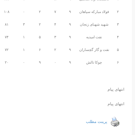
۲
فولاد مبارکه سپاهان
۹
۷
۲
۰
۱۰۸
۳
شهید شهبای زنجان
۹
۴
۲
۳
۸۱
۴
نفت امیدیه
۹
۳
۵
۱
۷۴
۵
نفت و گاز گچساران
۹
۲
۶
۱
۷۲
۶
چوکا تالش
۹
۰
۹
۰
۲۰
انتهای پیام
انتهای پیام
پرینت مطلب