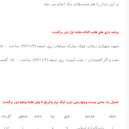
بر این دیدار را هم محمدهادی بیک انجام می دهد.
برنامه بازی های عقب افتاده هفته اول دور برگشت:
شهید شهبازی زنجان- فولاد مبارکه سپاهان؛ روز جمعه (۹۳/۱۱/۳)- ساعت ۱۵:۰۰- زنجان
نفت و گاز گچساران – نفت امیدیه؛ روز جمعه (۹۳/۱۱/۳)- ساعت ۱۵:۰۰- گچساران
جدول رده بندی بیست وچهارمین دوره لیگ برتر واترپلو تا پایان هفته پنجم دور برگشت
:
ردیف
نام تیم
بازی
برد
باخت
مساوی
گل زده
۱
دانشگاه آزاد اسلامی
۹
۸
۰
۱
۱۱۲