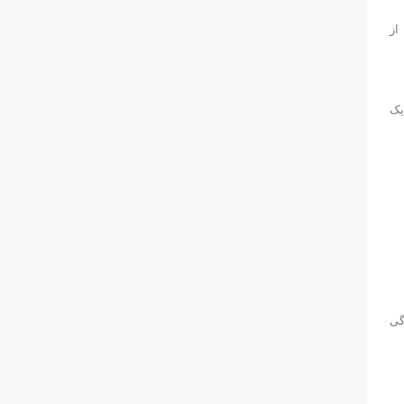
یرجه‌روهایی از
یک
گی