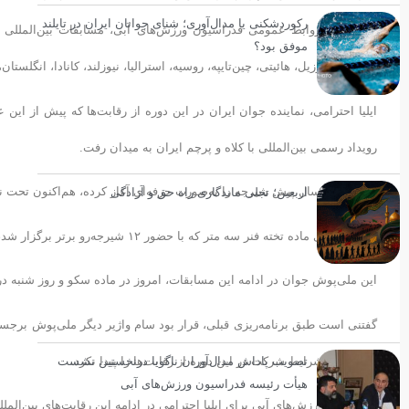
رکوردشکنی یا مدال‌آوری؛ شنای جوانان ایران در تایلند
موفق بود؟
کشورهای برزیل، هائیتی، چین‌تایپه، روسیه، استرالیا، نیوزلند، کانادا، انگلستا
ایلیا احترامی، نماینده جوان ایران در این دوره از رقابت‌ها که پیش از ای
رویداد رسمی بین‌المللی با کلاه و پرچم ایران به میدان رفت.
وی که از ۵ سال پیش شیرجه را به‌صورت حرفه‌ای آغاز کرده، هم‌اکنون تحت نظر «قائم میرابیان» مربی باسابقه کشورمان تمرینات خود را دنبال می‌کند.
اربعین؛ تجلی ماندگاری راه حق و آزادگی
در رقابت‌های ماده تخته فنر سه متر که با حضور ۱۲ شیرجه‌رو برتر برگزار شد، ایلیا احترامی موفق شد با نمایشی قابل قبول در جایگاه ششم قرار بگیرد.
این ملی‌پوش جوان در ادامه این مسابقات، امروز در ماده سکو و روز شنبه در
گفتنی است طبق برنامه‌ریزی قبلی، قرار بود سام واژیر دیگر ملی‌پوش برجست
بدنی لازم، شرایط شرکت در این دوره از رقابت‌ها را پیدا نکرد.
تصویب پاداش مدال‌آوران ناگویا درنخستین نشست
هیأت رئیسه فدراسیون ورزش‌های آبی
فدراسیون ورزش‌های آبی برای ایلیا احترامی در ادامه این رقابت‌های بین‌المل