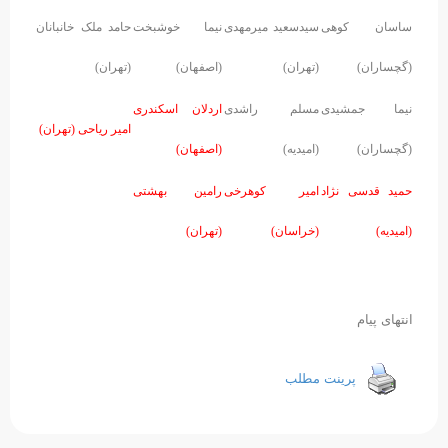
ساسان کوهی
سیدسعید میرمهدی
نیما خوشبخت
حامد ملک خانبانان
(گچساران)
(تهران)
(اصفهان)
(تهران)
نیما جمشیدی
مسلم راشدی
اردلان اسکندری
امیر ریاحی (تهران)
(گچساران)
(امیدیه)
(اصفهان)
حمید قدسی نژاد
امیر کوهرخی
رامین بهشتی
(امیدیه)
(خراسان)
(تهران)
انتهای پیام
پرینت مطلب