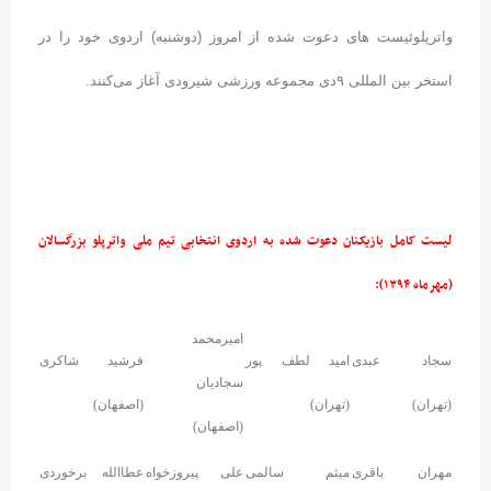
واترپلوئیست های دعوت شده از امروز (دوشنبه) اردوی خود را در
استخر بین المللی ۹دی مجموعه ورزشی شیرودی آغاز می‌کنند.
لیست کامل بازیکنان دعوت شده به اردوی انتخابی تیم ملی واترپلو بزرگسالان
(مهرماه ۱۳۹۴):
امیرمحمد
سجاد عبدی
امید لطف پور
فرشید شاکری
سجادیان
(تهران)
(تهران)
(اصفهان)
(اصفهان)
مهران باقری
میثم سالمی
علی پیروزخواه
عطاالله برخوردی