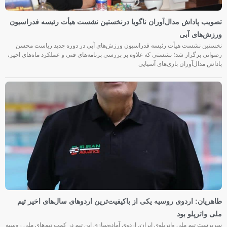
تصویب پاداش مدال‌آوران ناگویا درنخستین نشست هیأت رئیسه فدراسیون
ورزش‌های آبی
نخستین نشست هیأت رئیسه فدراسیون ورزش‌های آبی در دوره جدید ریاست محسن
رضوانی برگزار شد؛ نشستی که علاوه بر بررسی برنامه‌های فنی و عملکرد ماه‌های اخیر،
پاداش مدال‌آوران بازی‌های آسیایی
طاهریان: اردوی روسیه یکی از باکیفیت‌ترین اردوهای سال‌های اخیر تیم
ملی واترپلو بود
سرپرست تیم ملی واترپلوی ایران، اردوی آماده‌سازی این تیم در کمپ تیم‌های ملی روسیه