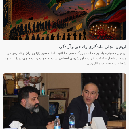
اربعین؛ تجلی ماندگاری راه حق و آزادگی
اربعین حسینی، یادآور حماسه بزرگ حضرت اباعبدالله الحسین(ع) و یاران وفادارش در
مسیر دفاع از حقیقت، عزت و ارزش‌های انسانی است. حضرت زینب کبری(س) با صبر،
شجاعت و بصیرت مثال‌زدنی،