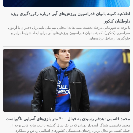
اطلاعیه کمیته بانوان فدراسیون ورزش‌های آبی درباره رکوردگیری ویژه
داوطلبان کنکور
با توجه به هم‌زمانی مرحله نخست مسابقات انتخابی تیم ملی تایم‌تریل دختران با آزمون
سراسری (کنکور)، کمیته بانوان فدراسیون ورزش‌های آبی برای ایجاد شرایط برابر و
جلوگیری از تداخل برنامه‌های
محمد قاسمی: هدفم رسیدن به فینال ۴۰۰ متر بازی‌های آسیایی ناگویاست
محمد قاسمی، شناگر آینده‌دار تهران که در یک سال گذشته با ثبت نتایج قابل توجه، از
جمله کسب دو مدال برنز بازی‌های همبستگی کشورهای اسلامی ریاض و عملکرد