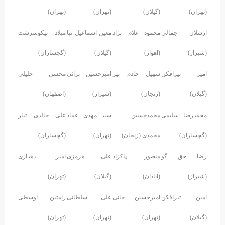
(تهران)
(گیلان)
(تهران)
(تهران)
ارسلان جمالی
محمود غلام نژاد
معین اسماعیل نیا
میلاد نیکوسرشت
(شیراز)
(اهواز)
(گیلان)
(گچساران)
امیر تیرافکن
سهیل خادم پیر
امیرحسین برائی
محسن جلیلی
(گیلان)
(زنجان)
(شیراز)
(اصفهان)
محمدرضا سلیمی
محمدحسین
سید مهدی عماد
علی خالدی تبار
(گچساران)
محمدی (زنجان)
(تهران)
(گچساران)
رضا حق گو
منصور پاکزاد
علی هرمزی
امیر دهداری
(شیراز)
(آبادان)
(گیلان)
(تهران)
امین تیرافکن
امیرحسین خانی
علی سلطانی
رامتین اوسطی
(گیلان)
(تهران)
(تهران)
(تهران)