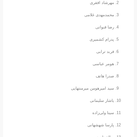
مهرشاد افقری
محمدمهدی غلامی
رضا قنواتی
پدرام کشمیری
فربد ترابی
هومر عباسی
صدرا هاتف
سید امیرهومن میرمنتهایی
یاشار سلیمانی
سینا ولی‌زاده
پارسا شهشهانی