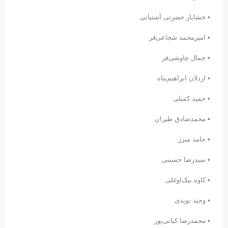
• خشایار حضرتی آشتیانی
• امیرمحمد شجاعی‌فر
• جمال چاوشی‌فر
• اردلان ابراهیم‌پناه
• حمید کمیلی
• محمدصادق طیران
• حامد مبرز
• سیدرضا حسینی
• کاوه بیک‌اوغلی
• وحید نویدی
• محمدرضا کیانی‌پور