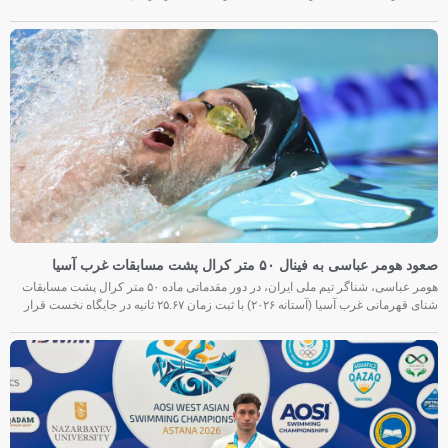
صعود هومر عباسی به فینال ۵۰ متر کرال پشت مسابقات غرب آسیا
هومر عباسی، شناگر تیم ملی ایران، در دور مقدماتی ماده ۵۰ متر کرال پشت مسابقات
شنای قهرمانی غرب آسیا (آستانه ۲۰۲۶) با ثبت زمان ۲۵.۶۷ ثانیه در جایگاه نخست قرار