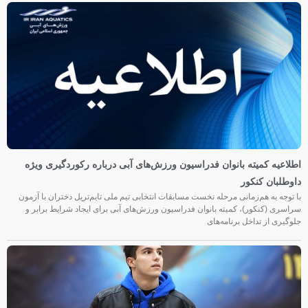
اطلاعیه کمیته بانوان فدراسیون ورزش‌های آبی درباره رکوردگیری ویژه
داوطلبان کنکور
با توجه به هم‌زمانی مرحله نخست مسابقات انتخابی تیم ملی تایم‌تریل دختران با آزمون
سراسری (کنکور)، کمیته بانوان فدراسیون ورزش‌های آبی برای ایجاد شرایط برابر و
جلوگیری از تداخل برنامه‌های