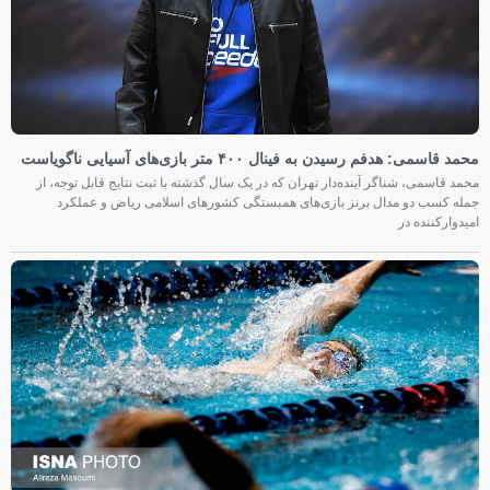
محمد قاسمی: هدفم رسیدن به فینال ۴۰۰ متر بازی‌های آسیایی ناگویاست
محمد قاسمی، شناگر آینده‌دار تهران که در یک سال گذشته با ثبت نتایج قابل توجه، از
جمله کسب دو مدال برنز بازی‌های همبستگی کشورهای اسلامی ریاض و عملکرد
امیدوارکننده در