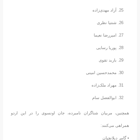
آراد مهدی‌زاده
شنتیا نظری
امیررضا نعیما
پوریا رسایی
باربد تقوی
محمدحسین امینی
مهراد ملک‌زاده
ابوالفضل سام
همچنین، مربیان شناگران نامبرده، جان اونسوی را در این اردو
همراهی می‌کنند:
• گامر دیلانچیان