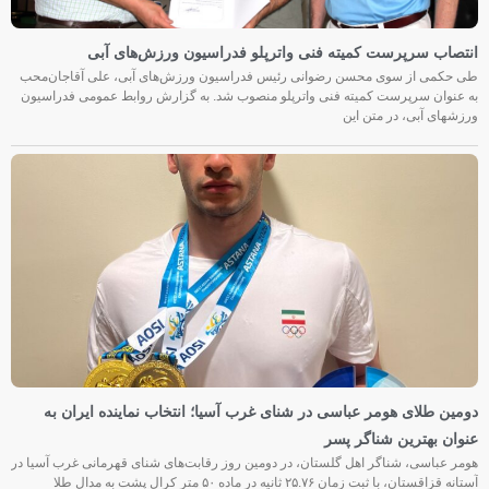
انتصاب سرپرست کمیته فنی واترپلو فدراسیون ورزش‌های آبی
طی حکمی از سوی محسن رضوانی رئیس فدراسیون ورزش‌های آبی، علی آقاجان‌محب
به عنوان سرپرست کمیته فنی واترپلو منصوب شد. به گزارش روابط عمومی فدراسیون
ورزشهای آبی، در متن این
دومین طلای هومر عباسی در شنای غرب آسیا؛ انتخاب نماینده ایران به
عنوان بهترین شناگر پسر
هومر عباسی، شناگر اهل گلستان، در دومین روز رقابت‌های شنای قهرمانی غرب آسیا در
آستانه قزاقستان، با ثبت زمان ۲۵.۷۶ ثانیه در ماده ۵۰ متر کرال پشت به مدال طلا