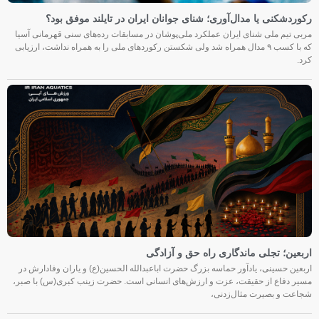
رکوردشکنی یا مدال‌آوری؛ شنای جوانان ایران در تایلند موفق بود؟
مربی تیم ملی شنای ایران عملکرد ملی‌پوشان در مسابقات رده‌های سنی قهرمانی آسیا
که با کسب ۹ مدال همراه شد ولی شکستن رکوردهای ملی را به همراه نداشت، ارزیابی
کرد.
اربعین؛ تجلی ماندگاری راه حق و آزادگی
اربعین حسینی، یادآور حماسه بزرگ حضرت اباعبدالله الحسین(ع) و یاران وفادارش در
مسیر دفاع از حقیقت، عزت و ارزش‌های انسانی است. حضرت زینب کبری(س) با صبر،
شجاعت و بصیرت مثال‌زدنی،