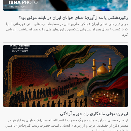
رکوردشکنی یا مدال‌آوری؛ شنای جوانان ایران در تایلند موفق بود؟
مربی تیم ملی شنای ایران عملکرد ملی‌پوشان در مسابقات رده‌های سنی قهرمانی آسیا
که با کسب ۹ مدال همراه شد ولی شکستن رکوردهای ملی را به همراه نداشت، ارزیابی
کرد.
اربعین؛ تجلی ماندگاری راه حق و آزادگی
اربعین حسینی، یادآور حماسه بزرگ حضرت اباعبدالله الحسین(ع) و یاران وفادارش در
مسیر دفاع از حقیقت، عزت و ارزش‌های انسانی است. حضرت زینب کبری(س) با صبر،
شجاعت و بصیرت مثال‌زدنی،