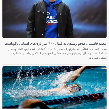
محمد قاسمی: هدفم رسیدن به فینال ۴۰۰ متر بازی‌های آسیایی ناگویاست
محمد قاسمی، شناگر آینده‌دار تهران که در یک سال گذشته با ثبت نتایج قابل توجه، از
جمله کسب دو مدال برنز بازی‌های همبستگی کشورهای اسلامی ریاض و عملکرد
امیدوارکننده در