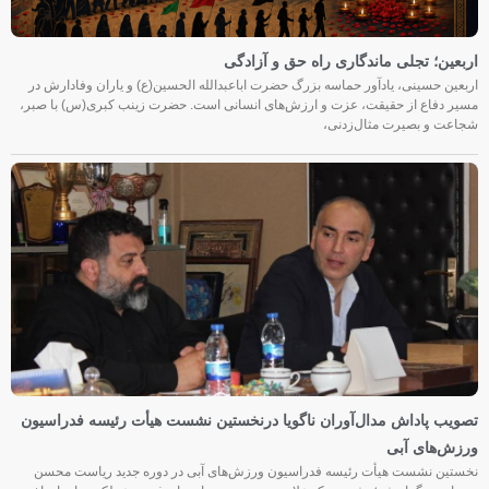
اربعین؛ تجلی ماندگاری راه حق و آزادگی
اربعین حسینی، یادآور حماسه بزرگ حضرت اباعبدالله الحسین(ع) و یاران وفادارش در
مسیر دفاع از حقیقت، عزت و ارزش‌های انسانی است. حضرت زینب کبری(س) با صبر،
شجاعت و بصیرت مثال‌زدنی،
تصویب پاداش مدال‌آوران ناگویا درنخستین نشست هیأت رئیسه فدراسیون
ورزش‌های آبی
نخستین نشست هیأت رئیسه فدراسیون ورزش‌های آبی در دوره جدید ریاست محسن