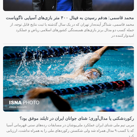
محمد قاسمی: هدفم رسیدن به فینال ۴۰۰ متر بازی‌های آسیایی ناگویاست
محمد قاسمی، شناگر آینده‌دار تهران که در یک سال گذشته با ثبت نتایج قابل توجه، از
جمله کسب دو مدال برنز بازی‌های همبستگی کشورهای اسلامی ریاض و عملکرد
امیدوارکننده در
رکوردشکنی یا مدال‌آوری؛ شنای جوانان ایران در تایلند موفق بود؟
مربی تیم ملی شنای ایران عملکرد ملی‌پوشان در مسابقات رده‌های سنی قهرمانی آسیا
که با کسب ۹ مدال همراه شد ولی شکستن رکوردهای ملی را به همراه نداشت، ارزیابی
کرد.