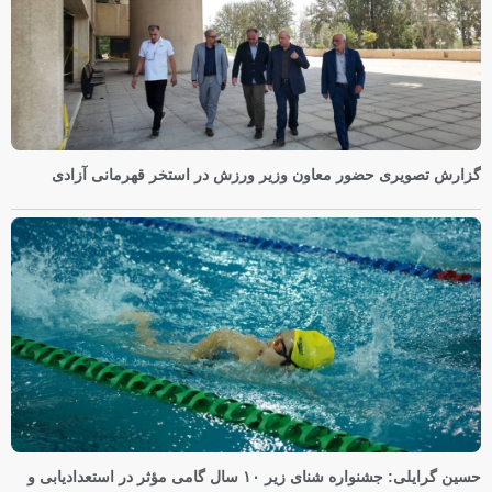
گزارش تصویری حضور معاون وزیر ورزش در استخر قهرمانی آزادی
حسین گرایلی: جشنواره شنای زیر ۱۰ سال گامی مؤثر در استعدادیابی و