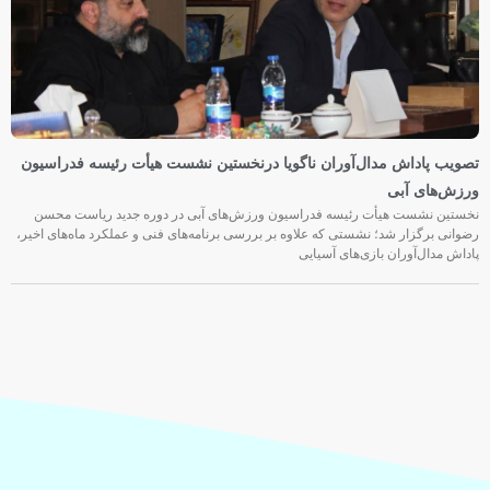
تصویب پاداش مدال‌آوران ناگویا درنخستین نشست هیأت رئیسه فدراسیون
ورزش‌های آبی
نخستین نشست هیأت رئیسه فدراسیون ورزش‌های آبی در دوره جدید ریاست محسن
رضوانی برگزار شد؛ نشستی که علاوه بر بررسی برنامه‌های فنی و عملکرد ماه‌های اخیر،
پاداش مدال‌آوران بازی‌های آسیایی