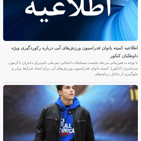
اطلاعیه کمیته بانوان فدراسیون ورزش‌های آبی درباره رکوردگیری ویژه
داوطلبان کنکور
با توجه به هم‌زمانی مرحله نخست مسابقات انتخابی تیم ملی تایم‌تریل دختران با آزمون
سراسری (کنکور)، کمیته بانوان فدراسیون ورزش‌های آبی برای ایجاد شرایط برابر و
جلوگیری از تداخل برنامه‌های