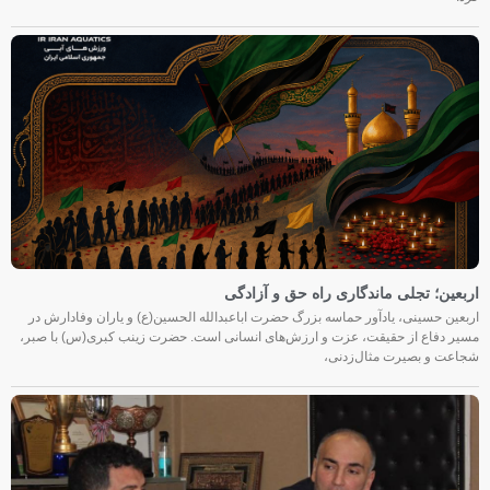
اربعین؛ تجلی ماندگاری راه حق و آزادگی
اربعین حسینی، یادآور حماسه بزرگ حضرت اباعبدالله الحسین(ع) و یاران وفادارش در
مسیر دفاع از حقیقت، عزت و ارزش‌های انسانی است. حضرت زینب کبری(س) با صبر،
شجاعت و بصیرت مثال‌زدنی،