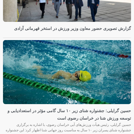
گزارش تصویری حضور معاون وزیر ورزش در استخر قهرمانی آزادی
حسین گرایلی: جشنواره شنای زیر ۱۰ سال گامی مؤثر در استعدادیابی و
توسعه ورزش شنا در خراسان رضوی است
حسین گرایلی، رئیس هیأت ورزش‌های آبی خراسان رضوی، با اشاره به برگزاری
جشنواره شنای پسران زیر ۱۰ سال به مناسبت روز جهانی شنا اظهار کرد: این جشنواره