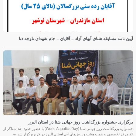
آیین نامه مسابقه شنای آبهای آزاد – آقایان – جام شهدای ناوچه دنا
برگزاری جشنواره بزرگداشت روز جهانی شنا در استان البرز
جشنواره بزرگداشت روز جهانی شنا (World Aquatics Day) با حضور حدود ۱۸۰ شناگر از
۱۶ مرکز تخصصی به همت هیئت ورزش‌های آبی استان البرز در کرج برگزار شد. به