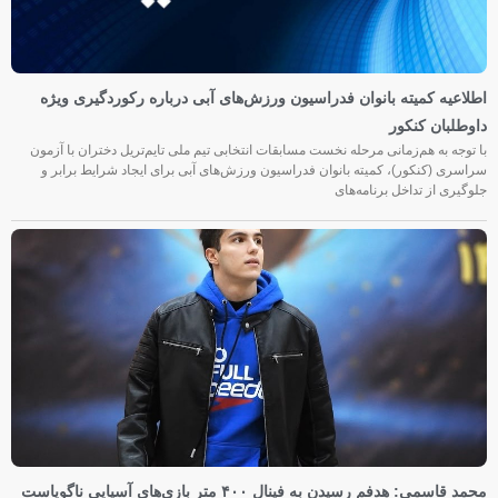
اطلاعیه کمیته بانوان فدراسیون ورزش‌های آبی درباره رکوردگیری ویژه
داوطلبان کنکور
با توجه به هم‌زمانی مرحله نخست مسابقات انتخابی تیم ملی تایم‌تریل دختران با آزمون
سراسری (کنکور)، کمیته بانوان فدراسیون ورزش‌های آبی برای ایجاد شرایط برابر و
جلوگیری از تداخل برنامه‌های
محمد قاسمی: هدفم رسیدن به فینال ۴۰۰ متر بازی‌های آسیایی ناگویاست