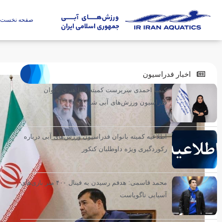
صفحه نخست
اخبار فدراسیون
کیمیا احمدی سرپرست کمیته شنا هنری بانوان
فدراسیون ورزش‌های آبی شد
اطلاعیه کمیته بانوان فدراسیون ورزش‌های آبی درباره
رکوردگیری ویژه داوطلبان کنکور
محمد قاسمی: هدفم رسیدن به فینال ۴۰۰ متر بازی‌های
آسیایی ناگویاست