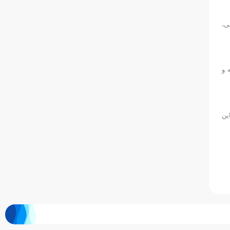
ی،
 و
ین