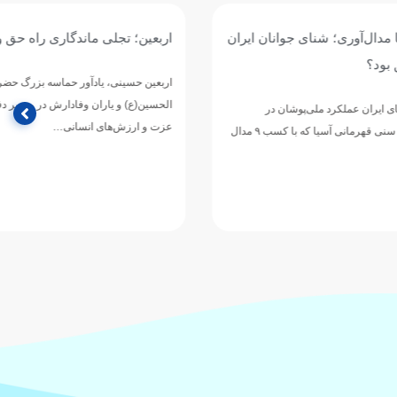
جوانان ایران
اربعین؛ تجلی ماندگاری راه حق و آزادگی
اربعین حسینی، یادآور حماسه بزرگ حضرت اباعبدالله
الحسین(ع) و یاران وفادارش در مسیر دفاع از حقیقت،
وشان در
عزت و ارزش‌های انسانی…
مسابقات رده‌های سنی قهرمانی آسیا که با کسب ۹ مدال