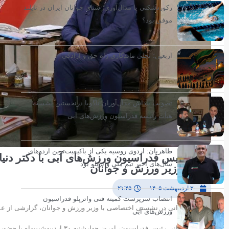
رکوردشکنی یا مدال‌آوری؛ شنای جوانان ایران در تایلند
موفق بود؟
اربعین؛ تجلی ماندگاری راه حق و آزادگی
تصویب پاداش مدال‌آوران ناگویا درنخستین نشست
هیأت رئیسه فدراسیون ورزش‌های آبی
طاهریان: اردوی روسیه یکی از باکیفیت‌ترین اردوهای
دیدار رئیس فدراسیون ورزش‌های آبی با دکتر دنیام
سال‌های اخیر تیم ملی واترپلو بود
حضور وزیر ورزش و جوانان
۳۰ اردیبهشت ۱۴۰۵
۲۱:۴۵
انتصاب سرپرست کمیته فنی واترپلو فدراسیون
محسن رضوانی در نشستی اختصاصی با وزیر ورزش و جوانان، گزارشی از عملکرد
ورزش‌های آبی
محسن رضوانی رئیس فدراسیون، امروز چهارشنبه ۳۰ اردیبهشت‌ماه با حضور در وزارت ورزش و جوانان، با دکتر احمد دنیامالی دیدار و گفتگو کرد.