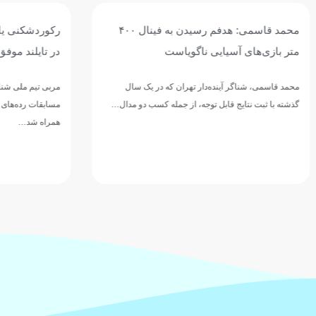
محمد قاسمی: هدفم رسیدن به فینال ۴۰۰
رکوردشکنی یا مدال‌آوری؛ شنای 
آسیایی ناگویاست
در تایلند موفق بود؟
ر آینده‌دار تهران که در یک سال
مربی تیم ملی شنای ایران عملکرد ملی‌پ
یج قابل توجه، از جمله کسب دو مدال…
همراه شد…