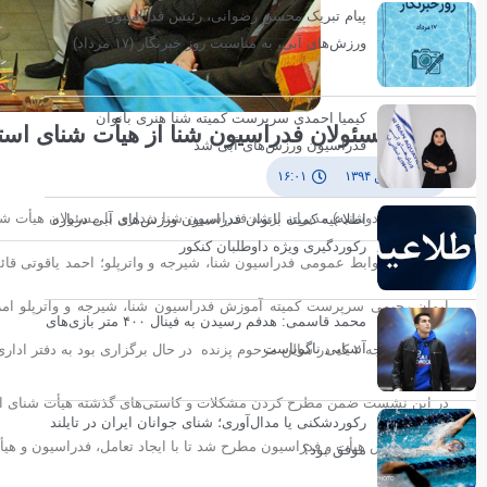
پیام تبریک محسن رضوانی، رئیس فدراسیون
ورزش‌های آبی، به مناسبت روز خبرنگار (۱۷ مرداد)
کیمیا احمدی سرپرست کمیته شنا هنری بانوان
بازدید مسئولان فدراسیون شنا از هیأت شنای است
فدراسیون ورزش‌های آبی شد
۱۹ بهمن ۱۳۹۴
۱۶:۰۱
صبح امروز (دوشنبه) مدیران ارشد فدراسیون شنا دیداری با مسئولان هیأت شن
اطلاعیه کمیته بانوان فدراسیون ورزش‌های آبی درباره
رکوردگیری ویژه داوطلبان کنکور
به گزارش روابط عمومی فدراسیون شنا، شیرجه و واترپلو؛
احمد یاقوتی قا
ایمان رحیمی سرپرست کمیته آموزش فدراسیون شنا، شیرجه و واترپلو امرو
محمد قاسمی: هدفم رسیدن به فینال ۴۰۰ متر بازی‌های
آسیایی ناگویاست
مربیگری درجه ۲ که در سالن مرحوم پزنده در حال برگزاری بود به دفتر اداری هیأت با غلامحسین کریمی سرپرست هیأت به بحث و گفتگو نشستند.
در این نشست ضمن مطرح کردن مشکلات و کاستی‌های گذشته هیأت شنای استان
رکوردشکنی یا مدال‌آوری؛ شنای جوانان ایران در تایلند
کمیته آموزش هیأت و فدراسیون مطرح شد تا با ایجاد تعامل، فدراسیون و هیأت 
موفق بود؟