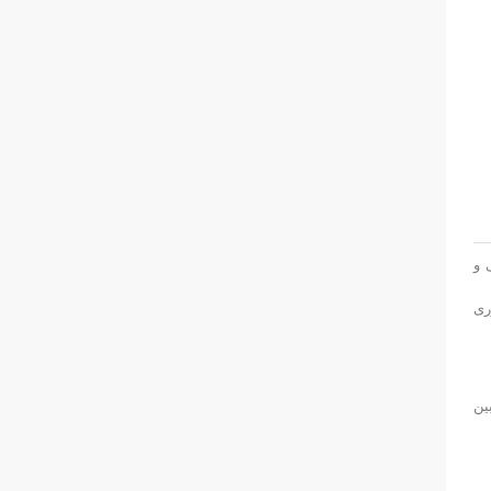
 و
ری
ین