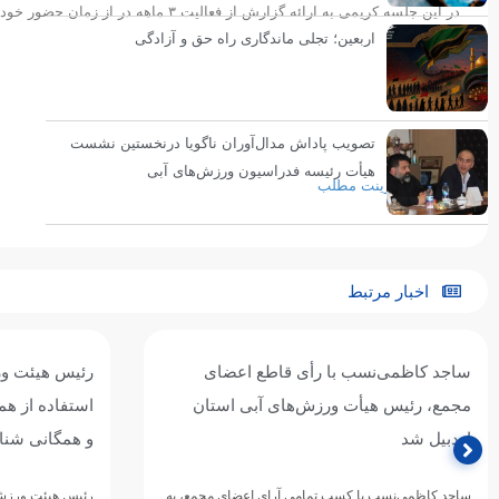
در این جلسه کریمی به ارائه گزارش از فعالیت ۳ ماهه در از زمان حضور خود به عنوان سرپرستی هیأت پرداخت و برنامه های آینده هیأت را اعلام کرد.
اربعین؛ تجلی ماندگاری راه حق و آزادگی
انتهای پیام
تصویب پاداش مدال‌آوران ناگویا درنخستین نشست
هیأت رئیسه فدراسیون ورزش‌های آبی
پرینت مطلب
اخبار مرتبط
ساجد کاظمی‌نسب با رأی قاطع اعضای
رئیس هیئت ور
مجمع، رئیس هیأت ورزش‌های آبی استان
استفاده از هم
اردبیل شد
و همگانی شنا 
ساجد کاظمی‌نسب با کسب تمامی آرای اعضای مجمع، به
رئیس هیئت ورزشها