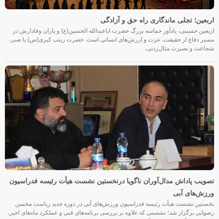
اربعین؛ تجلی ماندگاری راه حق و آزادگی
اربعین حسینی، یادآور حماسه بزرگ حضرت اباعبدالله الحسین(ع) و یاران وفادارش در
مسیر دفاع از حقیقت، عزت و ارزش‌های انسانی است. حضرت زینب کبری(س) با صبر،
شجاعت و بصیرت مثال‌زدنی،
تصویب پاداش مدال‌آوران ناگویا درنخستین نشست هیأت رئیسه فدراسیون
ورزش‌های آبی
نخستین نشست هیأت رئیسه فدراسیون ورزش‌های آبی در دوره جدید ریاست محسن
رضوانی برگزار شد؛ نشستی که علاوه بر بررسی برنامه‌های فنی و عملکرد ماه‌های اخیر،