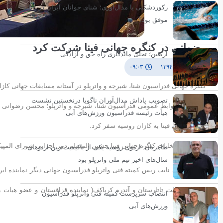
رکوردشکنی یا مدال‌آوری؛ شنای جوانان ایران در تایلند
موفق بود؟
رضوانی در کنگره جهانی فینا شرکت کرد
اربعین؛ تجلی ماندگاری راه حق و آزادگی
۳ مرداد ۱۳۹۴
۰۹:۰۳
کنگره جهانی فدراسیون شنا، شیرجه و واترپلو در آستانه مسابقات جهانی کازا
تصویب پاداش مدال‌آوران ناگویا درنخستین نشست
به گزارش روابط عمومی فدراسیون شنا، شیرجه و واترپلو؛ محسن رضوانی ر
هیأت رئیسه فدراسیون ورزش‌های آبی
کنگره جهانی فینا به کازان روسیه سفر کرد.
در جریان انتخابات کنگره جهانی فینا حسین المسلم دبیر اجرایی شورای المپ
طاهریان: اردوی روسیه یکی از باکیفیت‌ترین اردوهای
سال‌های اخیر تیم ملی واترپلو بود
خسرو امینی نایب ریس کمیته فنی واترپلو فدراسیون جهانی دیگر نماینده ا
جمعوری ایالت تاتارستان و آندره کریاکف( نماینده قزاقستان و عضو هیات 
انتصاب سرپرست کمیته فنی واترپلو فدراسیون
ورزش‌های آبی
داشتند.