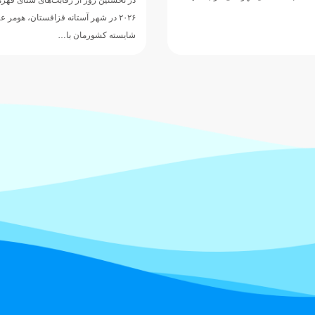
Swimming Championships) وارد شهر…
آستانه قزاقستان، هومر عباسی ملی‌پوش
 با…