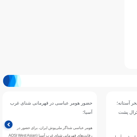
 شنای غرب
امیر مطاعی: فاصله ما با رقبای آسیایی کمتر
شده؛ برای خلق شگفتی در ناگویا آماده
می‌شویم
ی حضور در
های قهرمانی شنای غرب آسیا (AOSI West Asian
امیر مطاعی، ملی‌پوش شنای ایران که در ماه‌های اخیر با