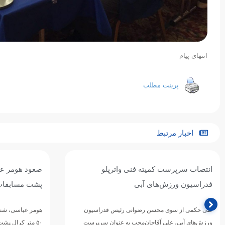
انتهای پیام
پرینت مطلب
اخبار مرتبط
صعود هومر عباسی به فینال ۵۰ متر کرال
درخشش ملی‌پو
پشت مسابقات غرب آسیا
غرب آسیا شد
هومر عباسی، شناگر تیم ملی ایران، در دور مقدماتی ماده
۵۰ متر کرال پشت مسابقات شنای قهرمانی غرب آسیا
در نخستین روز از