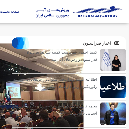
صفحه نخست
اخبار فدراسیون
کیمیا احمدی سرپرست کمیته شنا هنری بانوان
فدراسیون ورزش‌های آبی شد
اطلاعیه کمیته بانوان فدراسیون ورزش‌های آبی درباره
رکوردگیری ویژه داوطلبان کنکور
محمد قاسمی: هدفم رسیدن به فینال ۴۰۰ متر بازی‌های
آسیایی ناگویاست