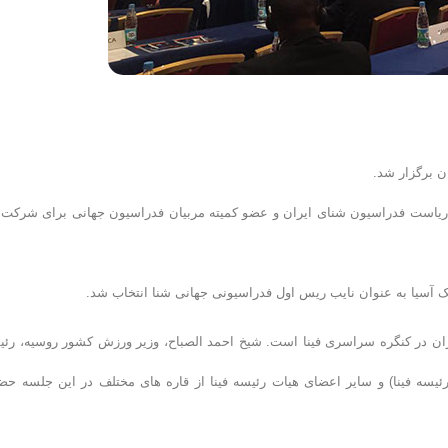
ن برگزار شد.
یاست فدراسیون شنای ایران و عضو کمیته مربیان فدراسیون جهانی برای شرکت 
یک آسیا به عنوان نایب ریس اول فدراسیونی جهانی شنا انتخاب شد.
یران در کنگره سراسری فینا است. شیخ احمد الصباح، وزیر ورزش کشور روسیه، رئ
رئیسه فینا) و سایر اعضای هیات رئیسه فینا از قاره های مختلف در این جلسه حض