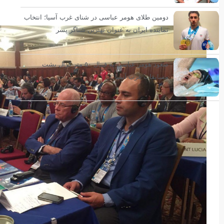
دومین طلای هومر عباسی در شنای غرب آسیا؛ انتخاب
نماینده ایران به عنوان بهترین شناگر پسر
صعود هومر عباسی به فینال ۵۰ متر کرال پشت
مسابقات غرب آسیا