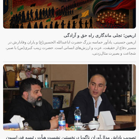
اربعین؛ تجلی ماندگاری راه حق و آزادگی
اربعین حسینی، یادآور حماسه بزرگ حضرت اباعبدالله الحسین(ع) و یاران وفادارش در
مسیر دفاع از حقیقت، عزت و ارزش‌های انسانی است. حضرت زینب کبری(س) با صبر،
شجاعت و بصیرت مثال‌زدنی،
تصویب پاداش مدال‌آوران ناگویا درنخستین نشست هیأت رئیسه فدراسیون