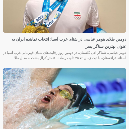
دومین طلای هومر عباسی در شنای غرب آسیا؛ انتخاب نماینده ایران به
عنوان بهترین شناگر پسر
هومر عباسی، شناگر اهل گلستان، در دومین روز رقابت‌های شنای قهرمانی غرب آسیا در
آستانه قزاقستان، با ثبت زمان ۲۵.۷۶ ثانیه در ماده ۵۰ متر کرال پشت به مدال طلا