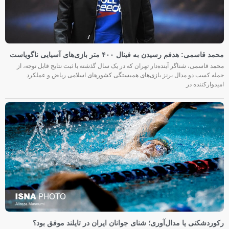
محمد قاسمی: هدفم رسیدن به فینال ۴۰۰ متر بازی‌های آسیایی ناگویاست
محمد قاسمی، شناگر آینده‌دار تهران که در یک سال گذشته با ثبت نتایج قابل توجه، از
جمله کسب دو مدال برنز بازی‌های همبستگی کشورهای اسلامی ریاض و عملکرد
امیدوارکننده در
رکوردشکنی یا مدال‌آوری؛ شنای جوانان ایران در تایلند موفق بود؟