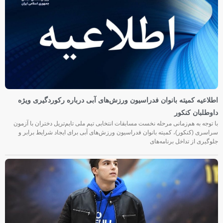
اطلاعیه کمیته بانوان فدراسیون ورزش‌های آبی درباره رکوردگیری ویژه
داوطلبان کنکور
با توجه به هم‌زمانی مرحله نخست مسابقات انتخابی تیم ملی تایم‌تریل دختران با آزمون
سراسری (کنکور)، کمیته بانوان فدراسیون ورزش‌های آبی برای ایجاد شرایط برابر و
جلوگیری از تداخل برنامه‌های