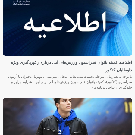
اطلاعیه کمیته بانوان فدراسیون ورزش‌های آبی درباره رکوردگیری ویژه
داوطلبان کنکور
با توجه به هم‌زمانی مرحله نخست مسابقات انتخابی تیم ملی تایم‌تریل دختران با آزمون
سراسری (کنکور)، کمیته بانوان فدراسیون ورزش‌های آبی برای ایجاد شرایط برابر و
جلوگیری از تداخل برنامه‌های