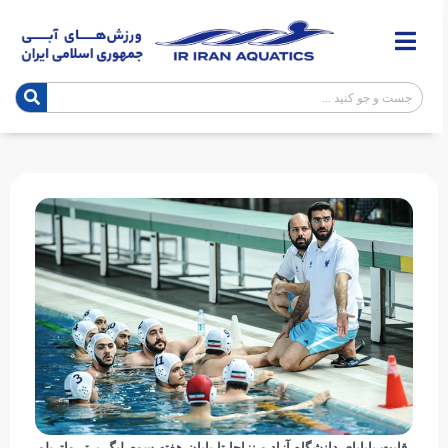
رقابت پایاپای دانشگاه آزاد و نزاجا تا پایان هفته سوم لیگ برتر واترپلو