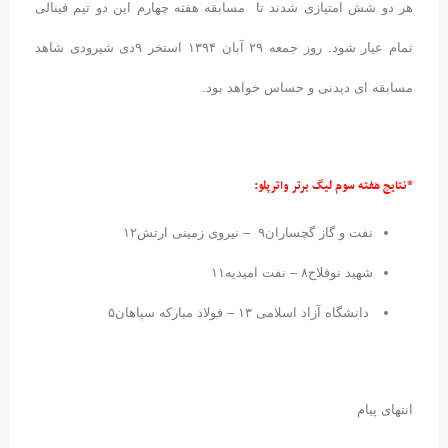
هر دو شش امتیازی شدند تا مسابقه هفته چهارم این دو تیم فینالی
تمام عیار شود. روز جمعه ۲۹ آبان ۱۳۹۴ استخر ۹دی شیرودی شاهد
مسابقه ای دیدنی و حساس خواهد بود.
*نتایج هفته سوم لیگ برتر واترپلو:
نفت و گاز گچساران۹ – نیروی زمینی ارتش۱۲
شهید نوفلاح۸ – نفت امیدیه۱۱
دانشگاه آزاد اسلامی ۱۳ – فولاد مبارکه سپاهان۵
انتهای پیام