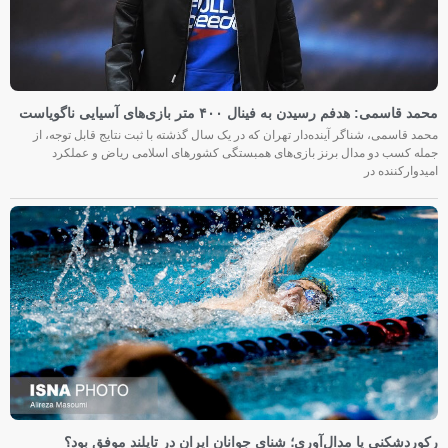
محمد قاسمی: هدفم رسیدن به فینال ۴۰۰ متر بازی‌های آسیایی ناگویاست
محمد قاسمی، شناگر آینده‌دار تهران که در یک سال گذشته با ثبت نتایج قابل توجه، از
جمله کسب دو مدال برنز بازی‌های همبستگی کشورهای اسلامی ریاض و عملکرد
امیدوارکننده در
رکوردشکنی یا مدال‌آوری؛ شنای جوانان ایران در تایلند موفق بود؟