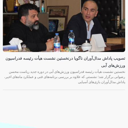
تصویب پاداش مدال‌آوران ناگویا درنخستین نشست هیأت رئیسه فدراسیون
ورزش‌های آبی
نخستین نشست هیأت رئیسه فدراسیون ورزش‌های آبی در دوره جدید ریاست محسن
رضوانی برگزار شد؛ نشستی که علاوه بر بررسی برنامه‌های فنی و عملکرد ماه‌های اخیر،
پاداش مدال‌آوران بازی‌های آسیایی