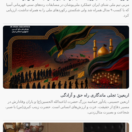
مربی تیم ملی شنای ایران عملکرد ملی‌پوشان در مسابقات رده‌های سنی قهرمانی آسیا
که با کسب ۹ مدال همراه شد ولی شکستن رکوردهای ملی را به همراه نداشت، ارزیابی
کرد.
اربعین؛ تجلی ماندگاری راه حق و آزادگی
اربعین حسینی، یادآور حماسه بزرگ حضرت اباعبدالله الحسین(ع) و یاران وفادارش در
مسیر دفاع از حقیقت، عزت و ارزش‌های انسانی است. حضرت زینب کبری(س) با صبر،
شجاعت و بصیرت مثال‌زدنی،