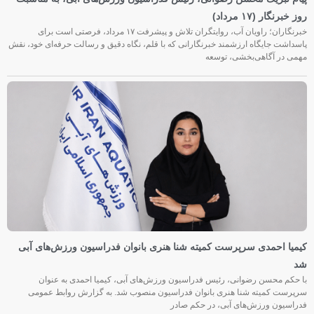
روز خبرنگار (۱۷ مرداد)
خبرنگاران؛ راویان آب، روایتگران تلاش و پیشرفت ۱۷ مرداد، فرصتی است برای
پاسداشت جایگاه ارزشمند خبرنگارانی که با قلم، نگاه دقیق و رسالت حرفه‌ای خود، نقش
مهمی در آگاهی‌بخشی، توسعه
کیمیا احمدی سرپرست کمیته شنا هنری بانوان فدراسیون ورزش‌های آبی
شد
با حکم محسن رضوانی، رئیس فدراسیون ورزش‌های آبی، کیمیا احمدی به عنوان
سرپرست کمیته شنا هنری بانوان فدراسیون منصوب شد. به گزارش روابط عمومی
فدراسیون ورزش‌های آبی، در حکم صادر