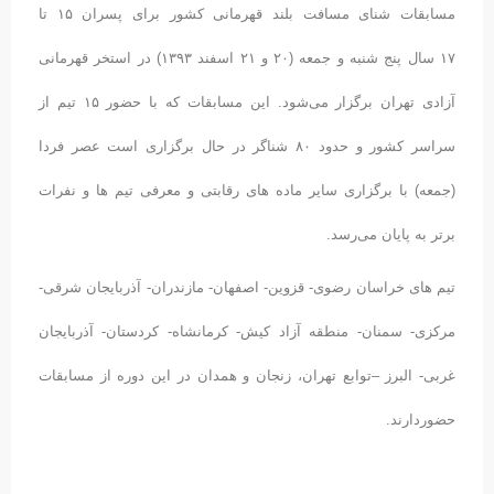
مسابقات شنای مسافت بلند قهرمانی کشور برای پسران ۱۵ تا
۱۷ سال پنج شنبه و جمعه (۲۰ و ۲۱ اسفند ۱۳۹۳) در استخر قهرمانی
آزادی تهران برگزار می‌شود. این مسابقات که با حضور ۱۵ تیم از
سراسر کشور و حدود ۸۰ شناگر در حال برگزاری است عصر فردا
(جمعه) با برگزاری سایر ماده های رقابتی و معرفی تیم ها و نفرات
برتر به پایان می‌رسد.
تیم های خراسان رضوی- قزوین- اصفهان- مازندران- آذربایجان شرقی-
مرکزی- سمنان- منطقه آزاد کیش- کرمانشاه- کردستان- آذربایجان
غربی- البرز –توابع تهران، زنجان و همدان در این دوره از مسابقات
حضوردارند.