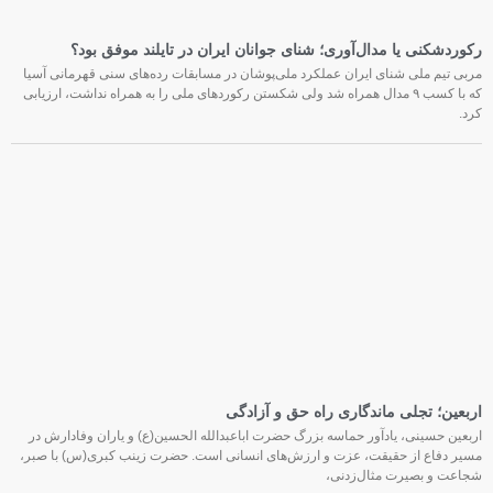
رکوردشکنی یا مدال‌آوری؛ شنای جوانان ایران در تایلند موفق بود؟
مربی تیم ملی شنای ایران عملکرد ملی‌پوشان در مسابقات رده‌های سنی قهرمانی آسیا
که با کسب ۹ مدال همراه شد ولی شکستن رکوردهای ملی را به همراه نداشت، ارزیابی
کرد.
اربعین؛ تجلی ماندگاری راه حق و آزادگی
اربعین حسینی، یادآور حماسه بزرگ حضرت اباعبدالله الحسین(ع) و یاران وفادارش در
مسیر دفاع از حقیقت، عزت و ارزش‌های انسانی است. حضرت زینب کبری(س) با صبر،
شجاعت و بصیرت مثال‌زدنی،