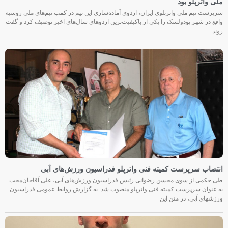
ملی واترپلو بود
سرپرست تیم ملی واترپلوی ایران، اردوی آماده‌سازی این تیم در کمپ تیم‌های ملی روسیه
واقع در شهر پودولسک را یکی از باکیفیت‌ترین اردوهای سال‌های اخیر توصیف کرد و گفت
روند
انتصاب سرپرست کمیته فنی واترپلو فدراسیون ورزش‌های آبی
طی حکمی از سوی محسن رضوانی رئیس فدراسیون ورزش‌های آبی، علی آقاجان‌محب
به عنوان سرپرست کمیته فنی واترپلو منصوب شد. به گزارش روابط عمومی فدراسیون
ورزشهای آبی، در متن این