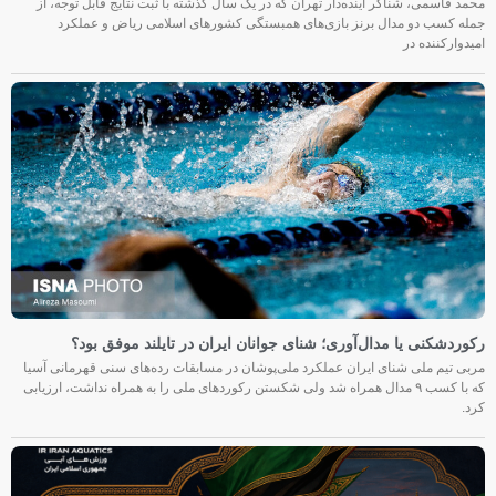
محمد قاسمی، شناگر آینده‌دار تهران که در یک سال گذشته با ثبت نتایج قابل توجه، از
جمله کسب دو مدال برنز بازی‌های همبستگی کشورهای اسلامی ریاض و عملکرد
امیدوارکننده در
رکوردشکنی یا مدال‌آوری؛ شنای جوانان ایران در تایلند موفق بود؟
مربی تیم ملی شنای ایران عملکرد ملی‌پوشان در مسابقات رده‌های سنی قهرمانی آسیا
که با کسب ۹ مدال همراه شد ولی شکستن رکوردهای ملی را به همراه نداشت، ارزیابی
کرد.