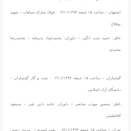
اصفهان – ساعت ۱۵ جمعه ۰۲/۱۱/۱۳۹۴ : فولاد مبارکه سپاهان – شهید
نوفلاح
ناظر: حمید شب انگیز – داوران: محمدجواد پذیرفته – محمدرضا
محمدی
گچساران – ساعت ۱۵ جمعه ۰۲/۱۱/۱۳۹۴ : نفت و گاز گچساران –
دانشگاه آزاد اسلامی
ناظر: منصور مهذب صانعی – داوران: حامد دایی تقی – مسعود
آقالطیفی
تهران – ساعت ۱۵ جمعه ۰۲/۱۱/۱۳۹۴ : نفت امیدیه – نیروی زمینی