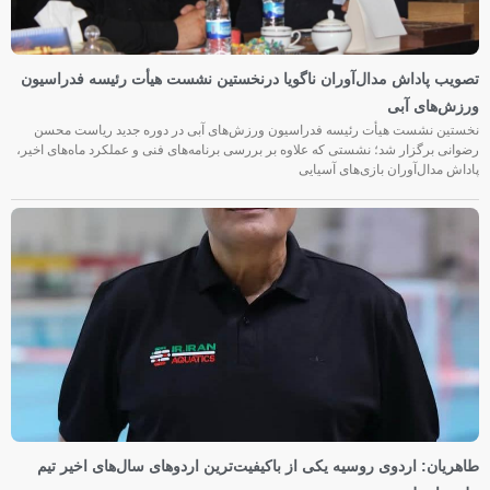
تصویب پاداش مدال‌آوران ناگویا درنخستین نشست هیأت رئیسه فدراسیون
ورزش‌های آبی
نخستین نشست هیأت رئیسه فدراسیون ورزش‌های آبی در دوره جدید ریاست محسن
رضوانی برگزار شد؛ نشستی که علاوه بر بررسی برنامه‌های فنی و عملکرد ماه‌های اخیر،
پاداش مدال‌آوران بازی‌های آسیایی
طاهریان: اردوی روسیه یکی از باکیفیت‌ترین اردوهای سال‌های اخیر تیم