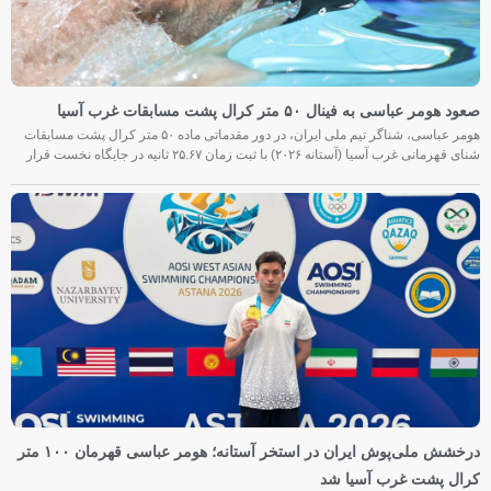
صعود هومر عباسی به فینال ۵۰ متر کرال پشت مسابقات غرب آسیا
هومر عباسی، شناگر تیم ملی ایران، در دور مقدماتی ماده ۵۰ متر کرال پشت مسابقات
شنای قهرمانی غرب آسیا (آستانه ۲۰۲۶) با ثبت زمان ۲۵.۶۷ ثانیه در جایگاه نخست قرار
درخشش ملی‌پوش ایران در استخر آستانه؛ هومر عباسی قهرمان ۱۰۰ متر
کرال پشت غرب آسیا شد