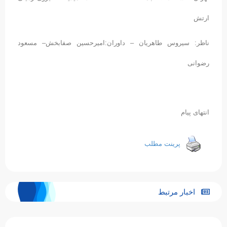
ارتش
ناظر: سیروس طاهریان – داوران:امیرحسین صفابخش– مسعود
رضوانی
انتهای پیام
پرینت مطلب
اخبار مرتبط