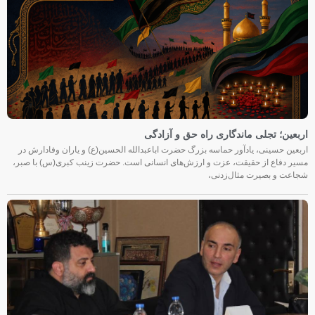
اربعین؛ تجلی ماندگاری راه حق و آزادگی
اربعین حسینی، یادآور حماسه بزرگ حضرت اباعبدالله الحسین(ع) و یاران وفادارش در
مسیر دفاع از حقیقت، عزت و ارزش‌های انسانی است. حضرت زینب کبری(س) با صبر،
شجاعت و بصیرت مثال‌زدنی،