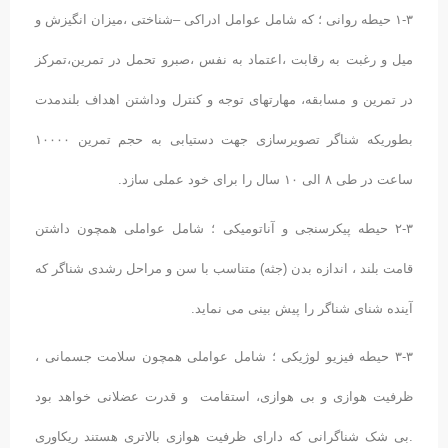
۱-۳ حیطه روانی ؛ که شامل عوامل ادراکی –شناختی ،میزان انگیزش و
میل و رغبت به رقابت ،اعتماد به نفس ،صبرو تحمل در تمرین،تمرکز
در تمرین و مسابقه، مهارتهای توجه و کنترل وداشتن اهداف بلندمدت
بطوریکه شناگر تصویرسازی جهت دستیابی به حجم تمرین ۱۰۰۰۰
ساعت در طی ۸ الی ۱۰ سال را برای خود عملی سازد.
۲-۳ حیطه پیکرسنجی و آناتومیکی ؛ شامل عواملی همچون داشتن
قامت بلند ، اندازه بدن (جثه) متناسب با سن و مراحل رشدی شناگر که
آینده شنای شناگر را پیش بینی می نماید.
۳-۳ حیطه فیزیو لوژیکی ؛ شامل عواملی همچون سلامت جسمانی ،
ظرفیت هوازی و بی هوازی، استقامت و قدرت عضلانی خواهد بود
.بی شک شناگرانی که دارای ظرفیت هوازی بالاتری هستند ریکاوری