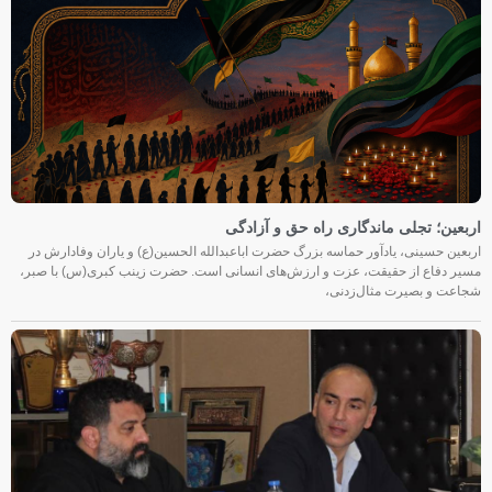
اربعین؛ تجلی ماندگاری راه حق و آزادگی
اربعین حسینی، یادآور حماسه بزرگ حضرت اباعبدالله الحسین(ع) و یاران وفادارش در
مسیر دفاع از حقیقت، عزت و ارزش‌های انسانی است. حضرت زینب کبری(س) با صبر،
شجاعت و بصیرت مثال‌زدنی،