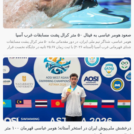
صعود هومر عباسی به فینال ۵۰ متر کرال پشت مسابقات غرب آسیا
هومر عباسی، شناگر تیم ملی ایران، در دور مقدماتی ماده ۵۰ متر کرال پشت مسابقات
شنای قهرمانی غرب آسیا (آستانه ۲۰۲۶) با ثبت زمان ۲۵.۶۷ ثانیه در جایگاه نخست قرار
درخشش ملی‌پوش ایران در استخر آستانه؛ هومر عباسی قهرمان ۱۰۰ متر