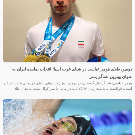
دومین طلای هومر عباسی در شنای غرب آسیا؛ انتخاب نماینده ایران به
عنوان بهترین شناگر پسر
هومر عباسی، شناگر اهل گلستان، در دومین روز رقابت‌های شنای قهرمانی غرب آسیا در
آستانه قزاقستان، با ثبت زمان ۲۵.۷۶ ثانیه در ماده ۵۰ متر کرال پشت به مدال طلا