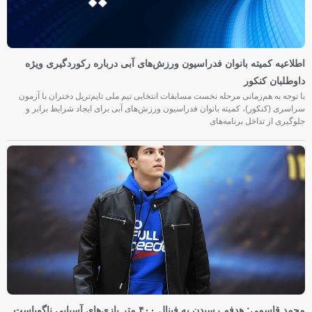
اطلاعیه کمیته بانوان فدراسیون ورزش‌های آبی درباره رکوردگیری ویژه
داوطلبان کنکور
با توجه به هم‌زمانی مرحله نخست مسابقات انتخابی تیم ملی تایم‌تریل دختران با آزمون
سراسری (کنکور)، کمیته بانوان فدراسیون ورزش‌های آبی برای ایجاد شرایط برابر و
جلوگیری از تداخل برنامه‌های
محمد قاسمی: هدفم رسیدن به فینال ۴۰۰ متر بازی‌های آسیایی ناگویاست