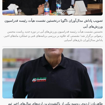
تصویب پاداش مدال‌آوران ناگویا درنخستین نشست هیأت رئیسه فدراسیون
ورزش‌های آبی
نخستین نشست هیأت رئیسه فدراسیون ورزش‌های آبی در دوره جدید ریاست محسن
رضوانی برگزار شد؛ نشستی که علاوه بر بررسی برنامه‌های فنی و عملکرد ماه‌های اخیر،
پاداش مدال‌آوران بازی‌های آسیایی
طاهریان: اردوی روسیه یکی از باکیفیت‌ترین اردوهای سال‌های اخیر تیم