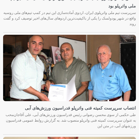
ملی واترپلو بود
سرپرست تیم ملی واترپلوی ایران، اردوی آماده‌سازی این تیم در کمپ تیم‌های ملی روسیه
واقع در شهر پودولسک را یکی از باکیفیت‌ترین اردوهای سال‌های اخیر توصیف کرد و گفت
روند
انتصاب سرپرست کمیته فنی واترپلو فدراسیون ورزش‌های آبی
طی حکمی از سوی محسن رضوانی رئیس فدراسیون ورزش‌های آبی، علی آقاجان‌محب
به عنوان سرپرست کمیته فنی واترپلو منصوب شد. به گزارش روابط عمومی فدراسیون
ورزشهای آبی، در متن این