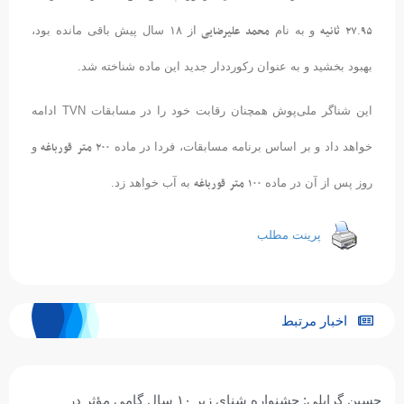
۹۵
۲۷
ثانیه
محمد
علیرضایی
.
و به نام
از ۱۸ سال پیش باقی مانده بود،
بهبود بخشید و به عنوان رکورددار جدید این ماده شناخته شد.
این شناگر ملی‌پوش همچنان رقابت خود را در مسابقات TVN ادامه
۲۰۰
متر
قورباغه
خواهد داد و بر اساس برنامه مسابقات، فردا در ماده
و
۱۰۰
متر
قورباغه
روز پس از آن در ماده
به آب خواهد زد.
پرینت مطلب
اخبار مرتبط
حسین گرایلی: جشنواره شنای زیر ۱۰ سال گامی مؤثر در