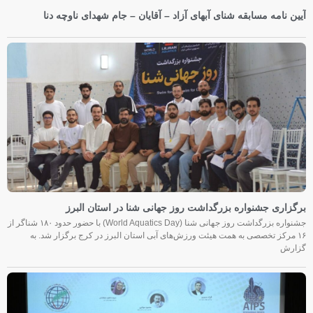
آیین نامه مسابقه شنای آبهای آزاد – آقایان – جام شهدای ناوچه دنا
برگزاری جشنواره بزرگداشت روز جهانی شنا در استان البرز
جشنواره بزرگداشت روز جهانی شنا (World Aquatics Day) با حضور حدود ۱۸۰ شناگر از
۱۶ مرکز تخصصی به همت هیئت ورزش‌های آبی استان البرز در کرج برگزار شد. به
گزارش