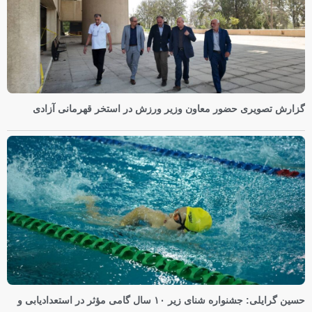
گزارش تصویری حضور معاون وزیر ورزش در استخر قهرمانی آزادی
حسین گرایلی: جشنواره شنای زیر ۱۰ سال گامی مؤثر در استعدادیابی و