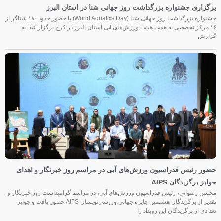
برگزاری جشنواره بزرگداشت روز جهانی شنا در استان البرز
جشنواره بزرگداشت روز جهانی شنا (World Aquatics Day) با حضور حدود ۱۸۰ شناگر از
۱۶ مرکز تخصصی به همت هیئت ورزش‌های آبی استان البرز در کرج برگزار شد. به
گزارش
حضور رئیس فدراسیون ورزش‌های آبی در مراسم روز خبرنگار و اهدای
جوایز برگزیدگان AIPS
محسن رضوانی، رئیس فدراسیون ورزش‌های آبی، در مراسم گرامیداشت روز خبرنگار و
تقدیر از برگزیدگان هشتمین جایزه جهانی ورزشی‌نویسان AIPS حضور یافت و جوایز
تعدادی از برگزیدگان این رویداد را