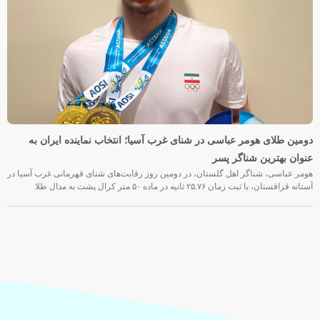
دومین طلای هومر عباسی در شنای غرب آسیا؛ انتخاب نماینده ایران به
عنوان بهترین شناگر پسر
هومر عباسی، شناگر اهل گلستان، در دومین روز رقابت‌های شنای قهرمانی غرب آسیا در
آستانه قزاقستان، با ثبت زمان ۲۵.۷۶ ثانیه در ماده ۵۰ متر کرال پشت به مدال طلا