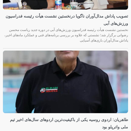
تصویب پاداش مدال‌آوران ناگویا درنخستین نشست هیأت رئیسه فدراسیون
ورزش‌های آبی
نخستین نشست هیأت رئیسه فدراسیون ورزش‌های آبی در دوره جدید ریاست محسن
رضوانی برگزار شد؛ نشستی که علاوه بر بررسی برنامه‌های فنی و عملکرد ماه‌های اخیر،
پاداش مدال‌آوران بازی‌های آسیایی
طاهریان: اردوی روسیه یکی از باکیفیت‌ترین اردوهای سال‌های اخیر تیم
ملی واترپلو بود